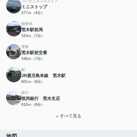
コンビニエンスストア
ミニストップ
277ｍ（4分）
郵便局
荒木駅前局
524ｍ（7分）
警察
荒木駅前交番
546ｍ（7分）
駅
JR鹿児島本線 荒木駅
601ｍ（8分）
銀行
筑邦銀行 荒木支店
610ｍ（8分）
すべて見る
地図