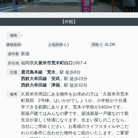
【外観】
-
価格
-
-(-)
4LDK
建物面積
土地面積
間取り
新築
築年数
福岡県
久留米市
荒木町白口
1957-4
所在地
鹿児島本線
「
荒木
」駅 徒歩8分
交通
西鉄大牟田線
「
安武
」駅 徒歩22分
西鉄大牟田線
「
津福
」駅 徒歩32分
久留米市周辺にある物件をお求めの方は「久留米市荒木
備考
町第四 2号棟」はいかがでしょうか。小学校が十分通
学できる範囲にあります。荒木小学校が1402mです。
新築戸建てはみんなの夢です。築浅新築一戸建なので新
生活が楽しく快適になります。住まい探しのことなら、
当社にご用命ください。お客様のライフスタイルやこだ
わりの条件に合わせた物件をご紹介いたします。ご要望