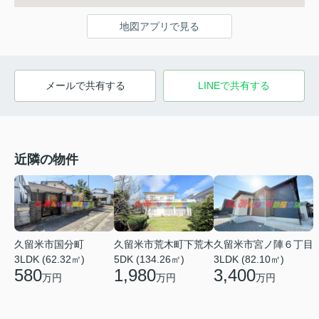
地図アプリで見る
メールで共有する
LINEで共有する
近隣の物件
久留米市国分町
久留米市荒木町下荒木
久留米市宮ノ陣６丁目
3LDK (62.32㎡)
5DK (134.26㎡)
3LDK (82.10㎡)
580
1,980
3,400
万円
万円
万円