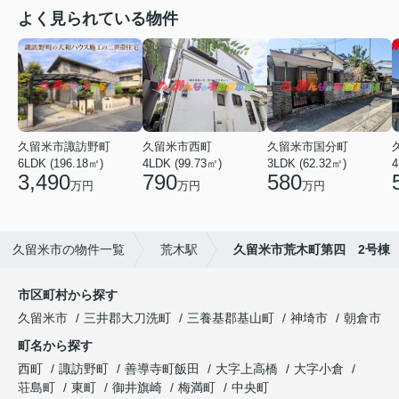
よく見られている物件
久留米市諏訪野町
久留米市西町
久留米市国分町
6LDK (196.18㎡)
4LDK (99.73㎡)
3LDK (62.32㎡)
4
3,490
790
580
万円
万円
万円
久留米市の物件一覧
荒木駅
久留米市荒木町第四 2号棟
市区町村から探す
久留米市
三井郡大刀洗町
三養基郡基山町
神埼市
朝倉市
町名から探す
西町
諏訪野町
善導寺町飯田
大字上高橋
大字小倉
荘島町
東町
御井旗崎
梅満町
中央町