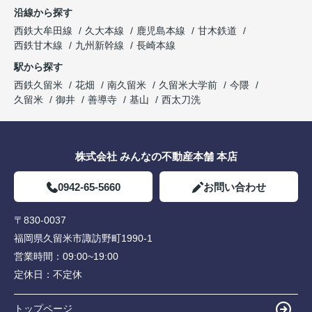
沿線から探す
西鉄大牟田線
久大本線
鹿児島本線
甘木鉄道
西鉄甘木線
九州新幹線
長崎本線
駅から探す
西鉄久留米
花畑
南久留米
久留米大学前
今隈
久留米
御井
善導寺
基山
西太刀洗
株式会社 みんなの不動産本舗 本店
0942-65-5660
お問い合わせ
〒830-0037
福岡県久留米市諏訪野町1990-1
営業時間：
09:00~19:00
定休日：
不定休
トップページ