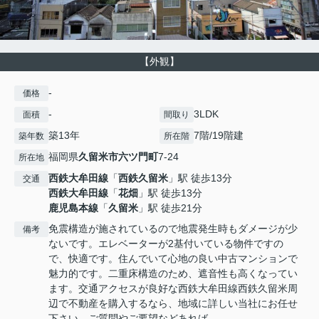
【外観】
-
価格
-
3LDK
面積
間取り
築13年
7階/19階建
築年数
所在階
福岡県
久留米市
六ツ門町
7-24
所在地
西鉄大牟田線
「
西鉄久留米
」駅 徒歩13分
交通
西鉄大牟田線
「
花畑
」駅 徒歩13分
鹿児島本線
「
久留米
」駅 徒歩21分
免震構造が施されているので地震発生時もダメージが少
備考
ないです。エレベーターが2基付いている物件ですの
で、快適です。住んでいて心地の良い中古マンションで
魅力的です。二重床構造のため、遮音性も高くなってい
ます。交通アクセスが良好な西鉄大牟田線西鉄久留米周
辺で不動産を購入するなら、地域に詳しい当社にお任せ
下さい。ご質問やご要望などあれば、