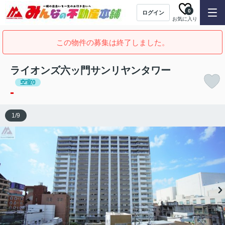
0
ログイン
お気に入り
この物件の募集は終了しました。
ライオンズ六ッ門サンリヤンタワー
空室0
-
1
/
9