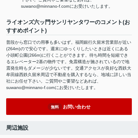
suwano@minnano-f.comにお受けいたします。
ライオンズ六ッ門サンリヤンタワーのコメント(お
すすめポイント)
普段から窓口での用事も多いはず。福岡銀行久留米営業部が近い
(264m)ので安心です。週末にゆっくりしたいときは近くにある
小頭町公園(266m)に行くことができます。待ち時間を短縮でき
るエレベーター2基の物件です。免震構造が施されているので地
震発生時もダメージが少ないです。交通アクセスが良好な西鉄大
牟田線西鉄久留米周辺で不動産を購入するなら、地域に詳しい当
社にお任せ下さい。ご質問やご要望などあれば、
suwano@minnano-f.comにお受けいたします。
お問い合わせ
無料
周辺施設