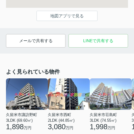
地図アプリで見る
メールで共有する
LINEで共有する
よく見られている物件
久留米市諏訪野町
久留米市西町
久留米市荘島町
3LDK (69.60㎡)
2LDK (44.85㎡)
3LDK (74.55㎡)
3
1,898
3,080
1,998
万円
万円
万円