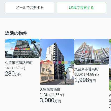
メールで共有する
LINEで共有する
近隣の物件
久留米市諏訪野町
1R (19.95㎡)
久留米市荘島町
280
万円
3LDK (74.55㎡)
1,998
万円
久留米市西町
2LDK (44.85㎡)
3,080
3
万円