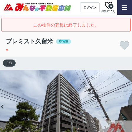
0
ログイン
お気に入り
この物件の募集は終了しました。
プレミスト久留米
空室0
-
1
/
8