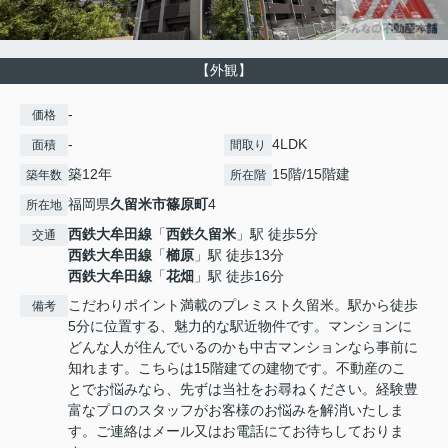
【外観】
-
価格
-
4LDK
面積
間取り
築12年
15階/15階建
築年数
所在階
福岡県
久留米市
篠原町
4
所在地
西鉄大牟田線
「
西鉄久留米
」駅 徒歩5分
交通
西鉄大牟田線
「
櫛原
」駅 徒歩13分
西鉄大牟田線
「
花畑
」駅 徒歩16分
こだわりポイント満載のプレミスト久留米。駅から徒歩
備考
5分に位置する、魅力的な駅近物件です。マンションに
どんな人が住んでいるのかも中古マンションなら事前に
知れます。こちらは15階建ての建物です。不動産のこ
とでお悩みなら、先ずは当社をお尋ねください。経験豊
富なプロのスタッフがお客様のお悩みを解消いたしま
す。ご連絡はメール又はお電話にてお待ちしておりま