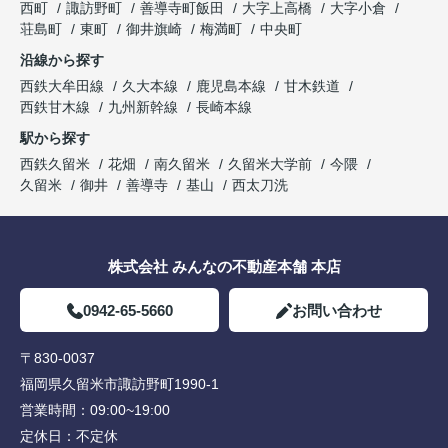
西町
諏訪野町
善導寺町飯田
大字上高橋
大字小倉
荘島町
東町
御井旗崎
梅満町
中央町
沿線から探す
西鉄大牟田線
久大本線
鹿児島本線
甘木鉄道
西鉄甘木線
九州新幹線
長崎本線
駅から探す
西鉄久留米
花畑
南久留米
久留米大学前
今隈
久留米
御井
善導寺
基山
西太刀洗
株式会社 みんなの不動産本舗 本店
0942-65-5660
お問い合わせ
〒830-0037
福岡県久留米市諏訪野町1990-1
営業時間：
09:00~19:00
定休日：
不定休