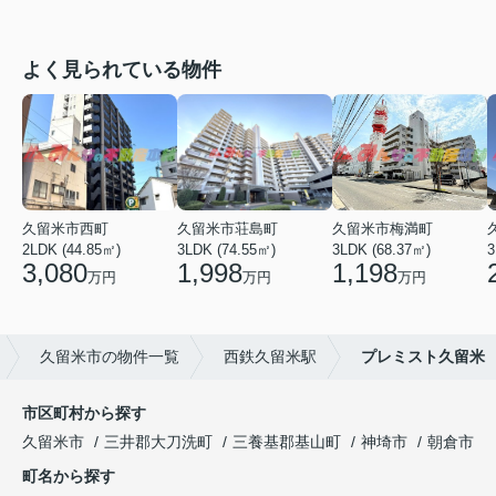
よく見られている物件
久留米市西町
久留米市荘島町
久留米市梅満町
2LDK (44.85㎡)
3LDK (74.55㎡)
3LDK (68.37㎡)
3
3,080
1,998
1,198
万円
万円
万円
久留米市の物件一覧
西鉄久留米駅
プレミスト久留米
市区町村から探す
久留米市
三井郡大刀洗町
三養基郡基山町
神埼市
朝倉市
町名から探す