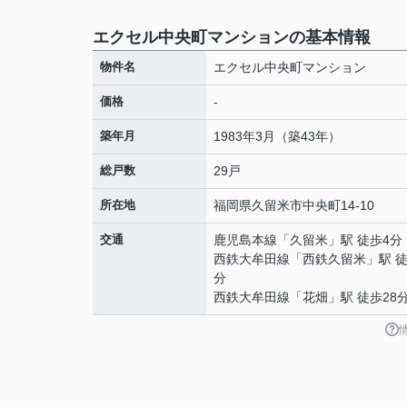
エクセル中央町マンションの基本情報
物件名
エクセル中央町マンション
価格
-
築年月
1983年3月（築43年）
総戸数
29戸
所在地
福岡県
久留米市
中央町
14-10
交通
鹿児島本線
「
久留米
」駅 徒歩4分
西鉄大牟田線
「
西鉄久留米
」駅 徒
分
西鉄大牟田線
「
花畑
」駅 徒歩28