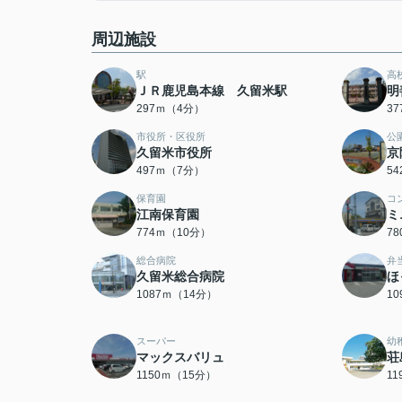
周辺施設
駅
高
ＪＲ鹿児島本線 久留米駅
明
297ｍ（4分）
3
市役所・区役所
公
久留米市役所
京
497ｍ（7分）
5
保育園
コ
江南保育園
ミ
774ｍ（10分）
7
総合病院
弁
久留米総合病院
ほ
1087ｍ（14分）
1
スーパー
幼
マックスバリュ
荘
1150ｍ（15分）
1