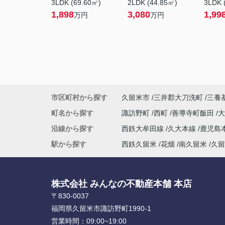
3LDK (69.60㎡)
2LDK (44.85㎡)
3LDK 
1,898
3,080
1,99
万円
万円
市区町村から探す
久留米市
三井郡大刀洗町
三養
町名から探す
諏訪野町
西町
善導寺町飯田
沿線から探す
西鉄大牟田線
久大本線
鹿児島
駅から探す
西鉄久留米
花畑
南久留米
久留
株式会社 みんなの不動産本舗 本店
〒830-0037
福岡県久留米市諏訪野町1990-1
営業時間：
09:00~19:00