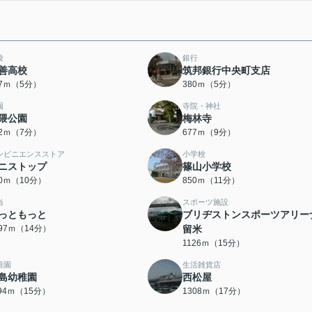
校
銀行
善高校
筑邦銀行中央町支店
77ｍ（5分）
380ｍ（5分）
園
寺院・神社
隈公園
梅林寺
42ｍ（7分）
677ｍ（9分）
ンビニエンスストア
小学校
ニストップ
篠山小学校
80ｍ（10分）
850ｍ（11分）
当
スポーツ施設
っともっと
ブリヂストンスポーツアリー
097ｍ（14分）
留米
1126ｍ（15分）
稚園
生活雑貨店
島幼稚園
西松屋
194ｍ（15分）
1308ｍ（17分）