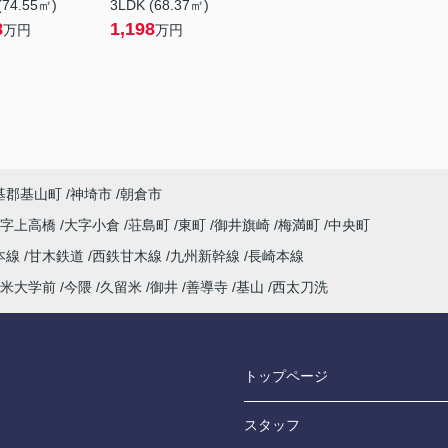
(74.55㎡)
3LDK (68.37㎡)
8
1,198
万円
万円
基郡基山町
神埼市
朝倉市
大字上高橋
大字小倉
荘島町
東町
御井旗崎
梅満町
中央町
本線
甘木鉄道
西鉄甘木線
九州新幹線
長崎本線
米大学前
今隈
久留米
御井
善導寺
基山
西太刀洗
トップページ
スタッフ