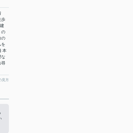
情
徒歩
階建
くの
力の
ムを
 本
望な
お尋
の見方
も
い