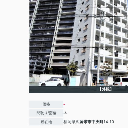
【外観】
-
価格
-/-
間取り/面積
福岡県
久留米市
中央町
14-10
所在地