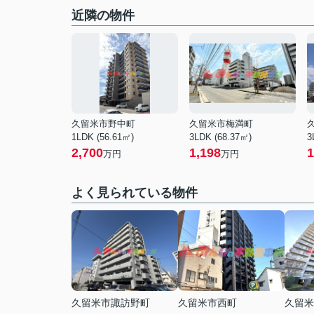
近隣の物件
久留米市野中町
久留米市梅満町
1LDK (56.61㎡)
3LDK (68.37㎡)
3
2,700
1,198
1
万円
万円
よく見られている物件
久留米市諏訪野町
久留米市西町
久留米