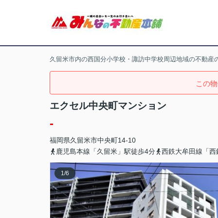
久留米市内の西国分小学校・諏訪中学校周辺地域の不動産
この物
エクセル中央町マンション
-
福岡県
久留米市
中央町
14-10
鹿児島本線「久留米」駅徒歩4分
西鉄大牟田線「西
1
/
6