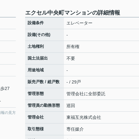
エクセル中央町マンションの詳細情報
設備条件
エレベーター
設備(その他)
-
土地権利
所有権
国土法届出
不要
用途地域
-
販売戸数 / 総戸数
- / 29戸
歩27
管理形態
管理会社に全部委託
分
管理員の勤務形態
巡回
情報の見方
管理会社
東福互光株式会社
取引態様
専任媒介