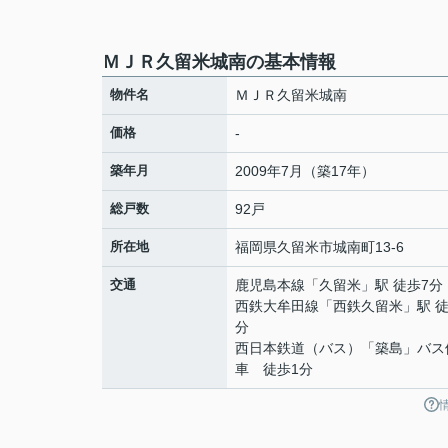
ＭＪＲ久留米城南の基本情報
物件名
ＭＪＲ久留米城南
価格
-
築年月
2009年7月（築17年）
総戸数
92戸
所在地
福岡県
久留米市
城南町
13-6
交通
鹿児島本線
「
久留米
」駅 徒歩7分
西鉄大牟田線
「
西鉄久留米
」駅 徒
分
西日本鉄道（バス）「築島」バス
車 徒歩1分