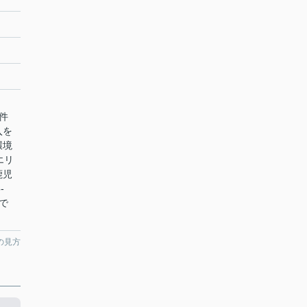
件
入を
環境
エリ
鹿児
-
で
の見方