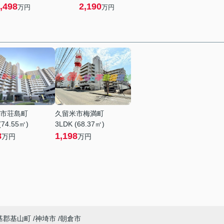
,498
2,190
万円
万円
市荘島町
久留米市梅満町
(74.55㎡)
3LDK (68.37㎡)
8
1,198
万円
万円
基郡基山町
神埼市
朝倉市