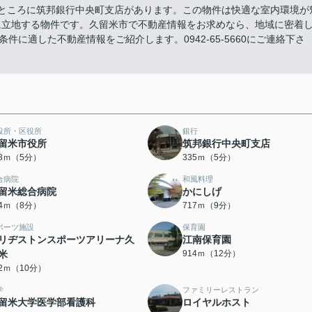
mのところに筑邦銀行中央町支店があります。この物件は快適な室内環境が
に立地する物件です。久留米市で不動産情報をお求めなら、地域に密着
に適した不動産情報をご紹介します。0942-65-5660にご連絡下さ
役所・区役所
銀行
留米市役所
筑邦銀行中央町支店
33ｍ（5分）
335ｍ（5分）
合病院
和風料理
留米総合病院
かにしげ
14ｍ（8分）
717ｍ（9分）
ポーツ施設
保育園
リヂストンスポーツアリーナ久
江南保育園
米
914ｍ（12分）
42ｍ（10分）
学
ファミリーレストラン
留米大学医学部看護科
ロイヤルホスト