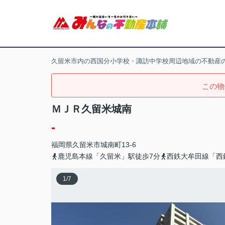
久留米市内の西国分小学校・諏訪中学校周辺地域の不動産
この物
ＭＪＲ久留米城南
-
福岡県
久留米市
城南町
13-6
鹿児島本線「久留米」駅徒歩7分
西鉄大牟田線「西
1
/
7