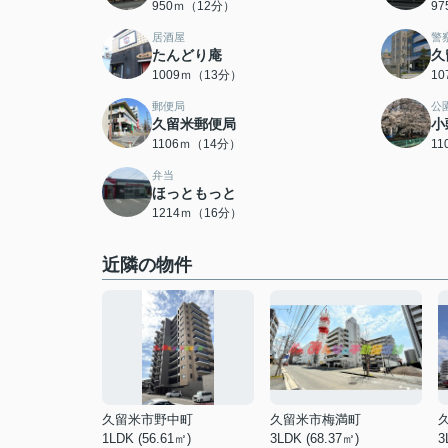
950ｍ（12分）
9
居酒屋
警
たんどり庵
久
1009ｍ（13分）
1
郵便局
公
久留米郵便局
小
1106ｍ（14分）
1
弁当
ほっともっと
1214ｍ（16分）
近隣の物件
久留米市野中町
久留米市梅満町
1LDK (56.61㎡)
3LDK (68.37㎡)
3