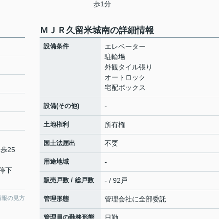
歩1分
ＭＪＲ久留米城南の詳細情報
設備条件
エレベーター
駐輪場
外観タイル張り
オートロック
宅配ボックス
設備(その他)
-
土地権利
所有権
国土法届出
不要
歩25
用途地域
-
停下
販売戸数 / 総戸数
- / 92戸
情報の見方
管理形態
管理会社に全部委託
管理員の勤務形態
日勤