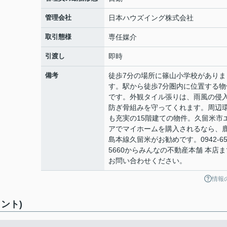
管理会社
日本ハウズイング株式会社
取引態様
専任媒介
引渡し
即時
備考
徒歩7分の場所に篠山小学校がありま
す。駅から徒歩7分圏内に位置する物
です。外観タイル張りは、雨風の侵
防ぎ骨組みを守ってくれます。周辺
も充実の15階建ての物件。久留米市
アでマイホームを購入されるなら、
島本線久留米がお勧めです。0942-65
5660からみんなの不動産本舗 本店ま
お問い合わせください。
情報
ント)