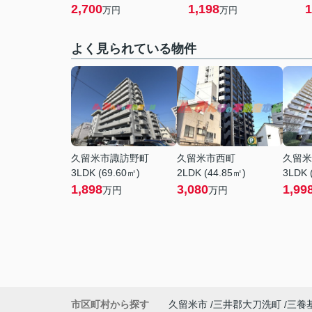
2,700
1,198
1
万円
万円
よく見られている物件
久留米市諏訪野町
久留米市西町
久留米
3LDK (69.60㎡)
2LDK (44.85㎡)
3LDK 
1,898
3,080
1,99
万円
万円
市区町村から探す
久留米市
三井郡大刀洗町
三養