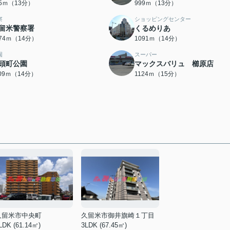
75ｍ（13分）
999ｍ（13分）
察
ショッピングセンター
留米警察署
くるめりあ
074ｍ（14分）
1091ｍ（14分）
園
スーパー
頭町公園
マックスバリュ 櫛原店
109ｍ（14分）
1124ｍ（15分）
久留米市中央町
久留米市御井旗崎１丁目
LDK (61.14㎡)
3LDK (67.45㎡)