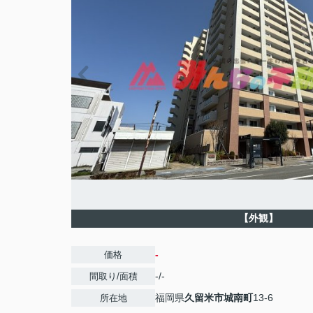
【外観】
-
価格
-/-
間取り/面積
福岡県
久留米市
城南町
13-6
所在地