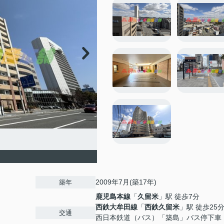
2009年7月(築17年)
築年
鹿児島本線
「
久留米
」駅 徒歩7分
西鉄大牟田線
「
西鉄久留米
」駅 徒歩25
交通
西日本鉄道（バス）「築島」バス停下車