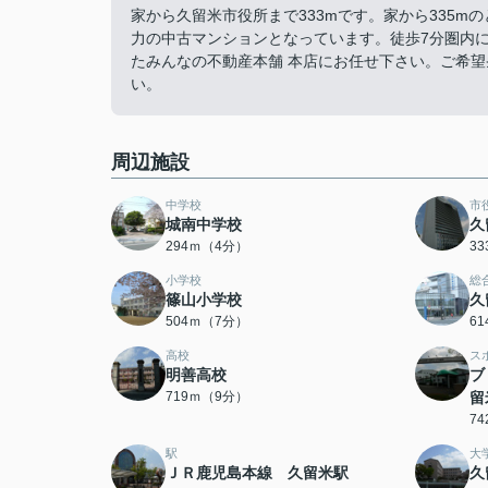
家から久留米市役所まで333mです。家から335
力の中古マンションとなっています。徒歩7分圏内
たみんなの不動産本舗 本店にお任せ下さい。ご希望条件
い。
周辺施設
中学校
市
城南中学校
久
294ｍ（4分）
3
小学校
総
篠山小学校
久
504ｍ（7分）
6
高校
ス
明善高校
ブ
719ｍ（9分）
留
7
駅
大
ＪＲ鹿児島本線 久留米駅
久