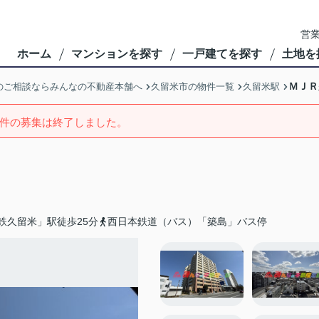
営業
ホーム
マンションを探す
一戸建てを探す
土地を
ＭＪＲ
のご相談ならみんなの不動産本舗へ
久留米市の物件一覧
久留米駅
件の募集は終了しました。
鉄久留米」駅徒歩25分
西日本鉄道（バス）「築島」バス停