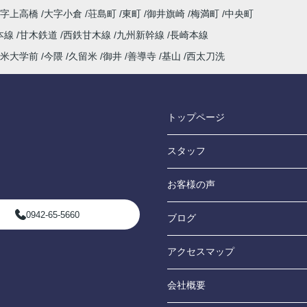
大字上高橋
大字小倉
荘島町
東町
御井旗崎
梅満町
中央町
本線
甘木鉄道
西鉄甘木線
九州新幹線
長崎本線
米大学前
今隈
久留米
御井
善導寺
基山
西太刀洗
トップページ
スタッフ
お客様の声
0942-65-5660
ブログ
アクセスマップ
会社概要