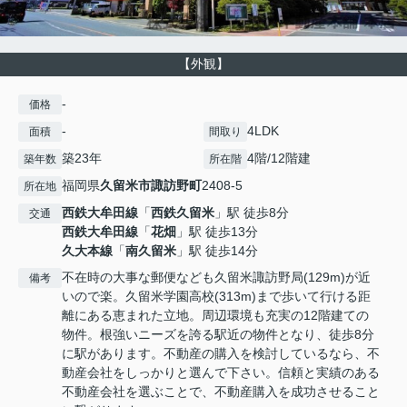
【外観】
-
価格
-
4LDK
面積
間取り
築23年
4階/12階建
築年数
所在階
福岡県
久留米市
諏訪野町
2408-5
所在地
西鉄大牟田線
「
西鉄久留米
」駅 徒歩8分
交通
西鉄大牟田線
「
花畑
」駅 徒歩13分
久大本線
「
南久留米
」駅 徒歩14分
不在時の大事な郵便なども久留米諏訪野局(129m)が近
備考
いので楽。久留米学園高校(313m)まで歩いて行ける距
離にある恵まれた立地。周辺環境も充実の12階建ての
物件。根強いニーズを誇る駅近の物件となり、徒歩8分
に駅があります。不動産の購入を検討しているなら、不
動産会社をしっかりと選んで下さい。信頼と実績のある
不動産会社を選ぶことで、不動産購入を成功させること