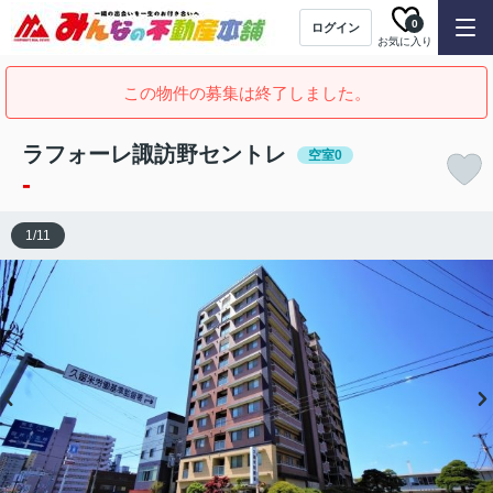
0
ログイン
お気に入り
この物件の募集は終了しました。
ラフォーレ諏訪野セントレ
空室0
-
1
/
11