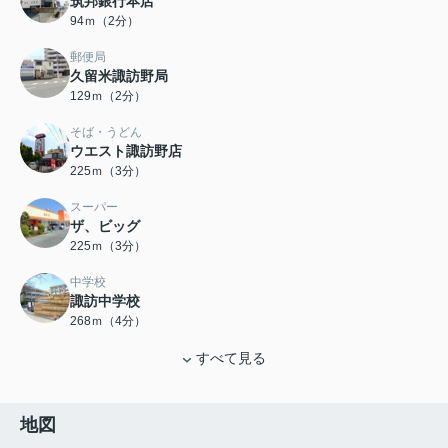
筑邦銀行本店
94ｍ（2分）
郵便局
久留米諏訪野局
129ｍ（2分）
そば・うどん
ウエスト諏訪野店
225ｍ（3分）
スーパー
ザ、ビッグ
225ｍ（3分）
中学校
諏訪中学校
268ｍ（4分）
すべて見る
地図