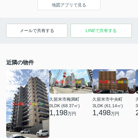
地図アプリで見る
メールで共有する
LINEで共有する
近隣の物件
久留米市梅満町
久留米市中央町
3
3LDK (68.37㎡)
3LDK (61.14㎡)
1,198
1,498
万円
万円