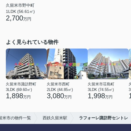
久留米市野中町
1LDK (56.61㎡)
2,700
万円
よく見られている物件
久留米市諏訪野町
久留米市西町
久留米市荘島町
3LDK (69.60㎡)
2LDK (44.85㎡)
3LDK (74.55㎡)
3
1,898
3,080
1,998
万円
万円
万円
留米市の物件一覧
西鉄久留米駅
ラフォーレ諏訪野セントレ