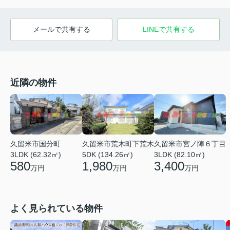
メールで共有する
LINEで共有する
近隣の物件
久留米市国分町
久留米市荒木町下荒木
久留米市宮ノ陣６丁目
3LDK (62.32㎡)
5DK (134.26㎡)
3LDK (82.10㎡)
580
1,980
3,400
万円
万円
万円
よく見られている物件