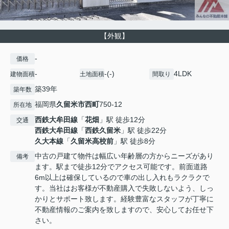
【外観】
-
価格
-
-(-)
4LDK
建物面積
土地面積
間取り
築39年
築年数
福岡県
久留米市
西町
750-12
所在地
西鉄大牟田線
「
花畑
」駅 徒歩12分
交通
西鉄大牟田線
「
西鉄久留米
」駅 徒歩22分
久大本線
「
久留米高校前
」駅 徒歩8分
中古の戸建て物件は幅広い年齢層の方からニーズがあり
備考
ます。駅まで徒歩12分でアクセス可能です。前面道路
6m以上は確保しているので車の出し入れもラクラクで
す。当社はお客様が不動産購入で失敗しないよう、しっ
かりとサポート致します。経験豊富なスタッフが丁寧に
不動産情報のご案内を致しますので、安心してお任せ下
さい。