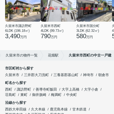
久留米市諏訪野町
久留米市西町
久留米市国分町
6LDK (196.18㎡)
4LDK (99.73㎡)
3LDK (62.32㎡)
4
3,490
790
580
万円
万円
万円
久留米市の物件一覧
花畑駅
久留米市西町の中古一戸建
市区町村から探す
久留米市
三井郡大刀洗町
三養基郡基山町
神埼市
朝倉市
町名から探す
西町
諏訪野町
善導寺町飯田
大字上高橋
大字小倉
荘島町
東町
御井旗崎
梅満町
中央町
沿線から探す
西鉄大牟田線
久大本線
鹿児島本線
甘木鉄道