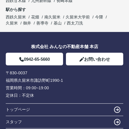
西鉄甘木線
九州新幹線
長崎本線
駅から探す
西鉄久留米
花畑
南久留米
久留米大学前
今隈
久留米
御井
善導寺
基山
西太刀洗
株式会社 みんなの不動産本舗 本店
0942-65-5660
お問い合わせ
〒830-0037
福岡県久留米市諏訪野町1990-1
営業時間：
09:00~19:00
定休日：
不定休
トップページ
スタッフ