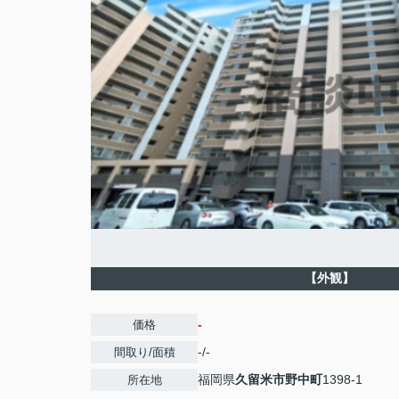
【外観】
-
価格
-/-
間取り/面積
福岡県
久留米市
野中町
1398-1
所在地