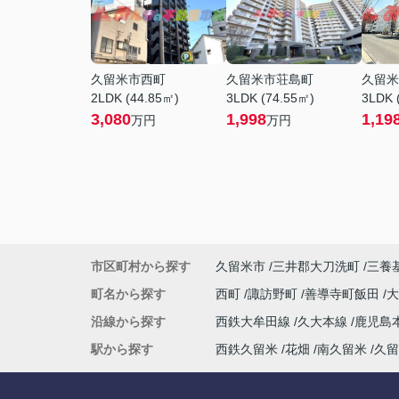
久留米市西町
久留米市荘島町
久留米
2LDK (44.85㎡)
3LDK (74.55㎡)
3LDK 
3,080
1,998
1,19
万円
万円
市区町村から探す
久留米市
三井郡大刀洗町
三養
町名から探す
西町
諏訪野町
善導寺町飯田
沿線から探す
西鉄大牟田線
久大本線
鹿児島
駅から探す
西鉄久留米
花畑
南久留米
久留