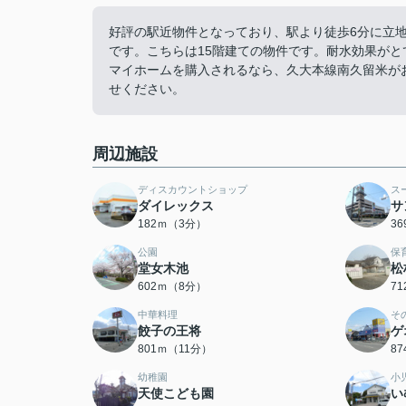
好評の駅近物件となっており、駅より徒歩6分に立
です。こちらは15階建ての物件です。耐水効果が
マイホームを購入されるなら、久大本線南久留米がお勧め
せください。
周辺施設
ディスカウントショップ
ス
ダイレックス
サ
182ｍ（3分）
3
公園
保
堂女木池
松
602ｍ（8分）
7
中華料理
そ
餃子の王将
ゲ
801ｍ（11分）
8
幼稚園
小
天使こども園
い