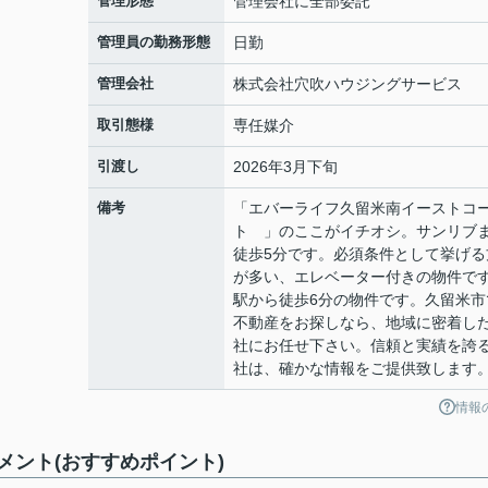
管理形態
管理会社に全部委託
管理員の勤務形態
日勤
管理会社
株式会社穴吹ハウジングサービス
取引態様
専任媒介
引渡し
2026年3月下旬
備考
「エバーライフ久留米南イーストコ
ト 」のここがイチオシ。サンリブ
徒歩5分です。必須条件として挙げる
が多い、エレベーター付きの物件で
駅から徒歩6分の物件です。久留米市
不動産をお探しなら、地域に密着し
社にお任せ下さい。信頼と実績を誇
社は、確かな情報をご提供致します
情報
ント(おすすめポイント)