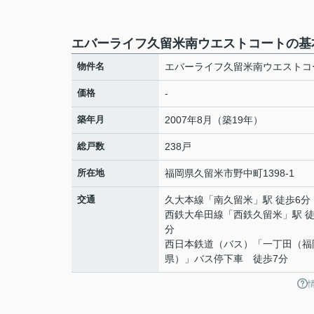
エバーライフ久留米南ウエストコートの基
物件名
エバーライフ久留米南ウエストコ
価格
-
築年月
2007年8月（築19年）
総戸数
238戸
所在地
福岡県
久留米市
野中町
1398-1
交通
久大本線
「
南久留米
」駅 徒歩6分
西鉄大牟田線
「
西鉄久留米
」駅 徒
分
西日本鉄道（バス）「一丁田（福
県）」バス停下車 徒歩7分