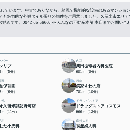
地しています。中古でありながら、綺麗で機能的な設備のあるマンショ
とても魅力的な外観タイル張りの物件をご用意しました。久留米市エリア
です。0942-65-5660からみんなの不動産本舗 本店までお問い合
ーパー
内科
ンリブ
柴田循環器内科医院
69ｍ（5分）
601ｍ（8分）
育園
焼肉
柏保育園
笑家すわの店
12ｍ（9分）
781ｍ（10分）
の他
ドラッグストア
オ久留米諏訪野町店
ドラッグストアコスモス
74ｍ（11分）
966ｍ（13分）
児科
産婦人科
むた小児科
翁産婦人科