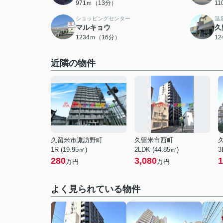
971ｍ（13分）
1
ショッピングセンター
温
マルキョウ
久
1234ｍ（16分）
1
近隣の物件
久留米市諏訪野町
久留米市西町
1R (19.95㎡)
2LDK (44.85㎡)
3
280
3,080
1
万円
万円
よく見られている物件