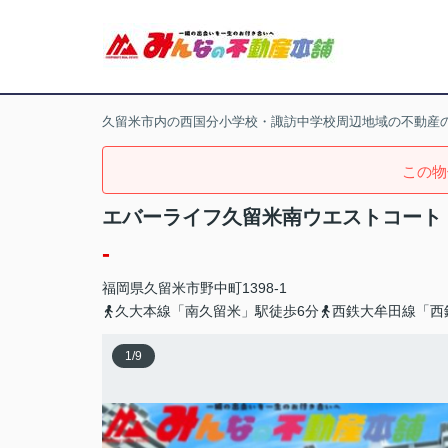
久留米市内の西国分小学校・諏訪中学校周辺地域の不動産
この物
エバーライフ久留米南ウエストコート
-
福岡県
久留米市
野中町
1398-1
久大本線「南久留米」駅徒歩6分
西鉄大牟田線「西
1
/
9