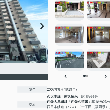
2007年8月(築19年)
築年
久大本線
「
南久留米
」駅 徒歩6分
西鉄大牟田線
「
西鉄久留米
」駅 徒歩23
交通
西日本鉄道（バス）「一丁田（福岡県）