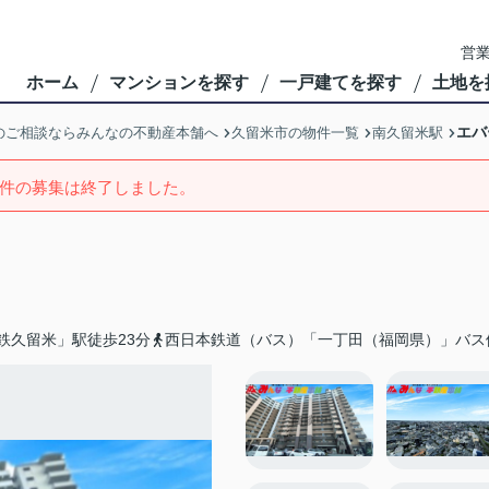
営業
ホーム
マンションを探す
一戸建てを探す
土地を
エバ
のご相談ならみんなの不動産本舗へ
久留米市の物件一覧
南久留米駅
件の募集は終了しました。
鉄久留米」駅徒歩23分
西日本鉄道（バス）「一丁田（福岡県）」バス