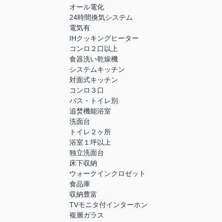
オール電化
24時間換気システム
電気有
IHクッキングヒーター
コンロ２口以上
食器洗い乾燥機
システムキッチン
対面式キッチン
コンロ３口
バス・トイレ別
追焚機能浴室
洗面台
トイレ２ヶ所
浴室１坪以上
独立洗面台
床下収納
ウォークインクロゼット
食品庫
収納豊富
TVモニタ付インターホン
複層ガラス