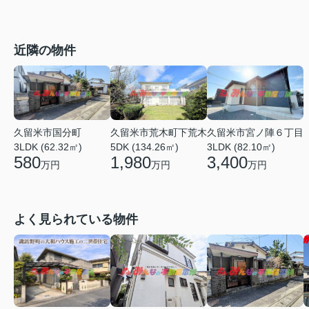
近隣の物件
久留米市国分町
久留米市荒木町下荒木
久留米市宮ノ陣６丁目
3LDK (62.32㎡)
5DK (134.26㎡)
3LDK (82.10㎡)
580
1,980
3,400
万円
万円
万円
よく見られている物件