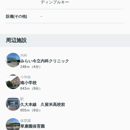
ディンプルキー
-
設備(その他)
周辺施設
内科
みらい今立内科クリニック
248ｍ（4分）
小学校
南小学校
643ｍ（9分）
駅
久大本線 久留米高校前
655ｍ（9分）
保育園
草康園保育園