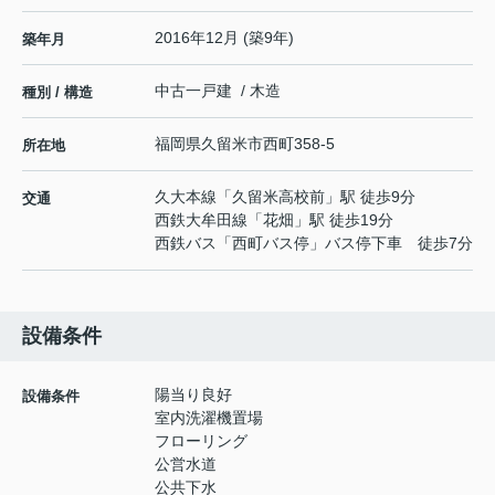
2016年12月 (築9年)
築年月
中古一戸建 / 木造
種別 / 構造
福岡県
久留米市
西町
358-5
所在地
久大本線
「
久留米高校前
」駅 徒歩9分
交通
西鉄大牟田線
「
花畑
」駅 徒歩19分
西鉄バス「西町バス停」バス停下車 徒歩7分
設備条件
陽当り良好
設備条件
室内洗濯機置場
フローリング
公営水道
公共下水