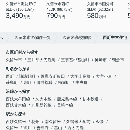
久留米市諏訪野町
久留米市西町
久留米市国分町
6LDK (196.18㎡)
4LDK (99.73㎡)
3LDK (62.32㎡)
4
3,490
790
580
万円
万円
万円
へ
久留米市の物件一覧
久留米高校前駅
西町中古住宅
市区町村から探す
久留米市
三井郡大刀洗町
三養基郡基山町
神埼市
朝倉市
町名から探す
西町
諏訪野町
善導寺町飯田
大字上高橋
大字小倉
荘島町
東町
御井旗崎
梅満町
中央町
沿線から探す
西鉄大牟田線
久大本線
鹿児島本線
甘木鉄道
西鉄甘木線
九州新幹線
長崎本線
駅から探す
西鉄久留米
花畑
南久留米
久留米大学前
今隈
久留米
御井
善導寺
基山
西太刀洗