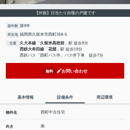
【外観】日当たり自慢の戸建です
築9年
築年数
福岡県久留米市西町358-5
所在地
久大本線
「
久留米高校前
」駅 徒歩9分
交通
西鉄大牟田線
「
花畑
」駅 徒歩19分
西鉄バス「西町バス停」バス停下車 徒歩7分
お問い合わせ
無料
基本情報
設備条件
周辺環境
西町中古住宅
物件名
南
向き