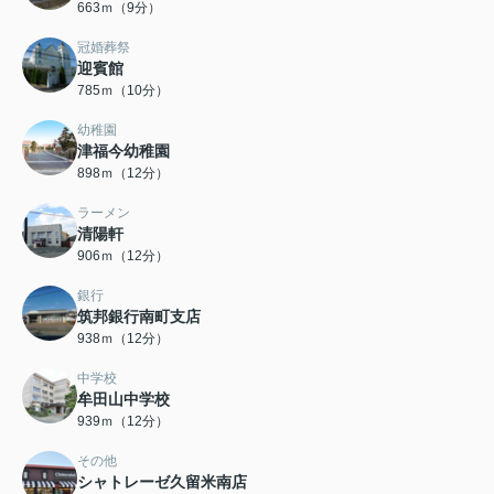
663ｍ（9分）
冠婚葬祭
迎賓館
785ｍ（10分）
幼稚園
津福今幼稚園
898ｍ（12分）
ラーメン
清陽軒
906ｍ（12分）
銀行
筑邦銀行南町支店
938ｍ（12分）
中学校
牟田山中学校
939ｍ（12分）
その他
シャトレーゼ久留米南店