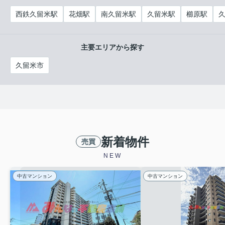
西鉄久留米駅
花畑駅
南久留米駅
久留米駅
櫛原駅
3080万円
物件詳細へ
西鉄久留米駅、西鉄花畑駅の中間にある築
主要エリアから探す
1年のマンションです。
久留米市
マンション独特の快適さと災害に強く、安
心感の高いマンションです。住み替え相談
もお受付しております。ご見学と併せお気
軽にお申し付け下さい。
新着物件
売買
2026.03.01
NEW
弊社お勧めの中古住宅特集
2026年3月1日 弊社お勧めの中古住宅
中古マンション
中古マンション
鳥栖市蔵上中古住宅
2980万円