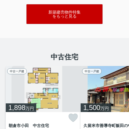
1000万円
新築建売物件特集
物件詳細へ
をもっと見る
エンゼルハイム久留米東508
850万円
物件詳細へ
中古住宅
グランドオーク久留米通町802
中古一戸建
中古一戸建
3690万円
物件詳細へ
上記の3物件は居住中です。事前のご予約
でご見学が可能となります。マンション内
1,898
1,500
万円
万円
の生活情報等もお聞きできます。お気軽に
お問い合わせ下さい。
久留米市内の不動産・マンション情報はみ
朝倉市小田 中古住宅
久留米市善導寺町飯田の