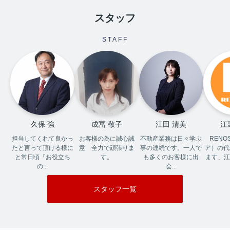
スタッフ
STAFF
久保 強
成冨 敬子
江田 清美
江
担当してくれて良かっ
お客様の為に誠心誠
不動産業務は日々学ぶ
RENO
たと言って頂ける様に
意　全力で頑張りま
事の連続です。一人で
ア）の代
と常日頃『お役立ち
す。
も多くのお客様に出
ます、江
の...
会...
スタッフ一覧