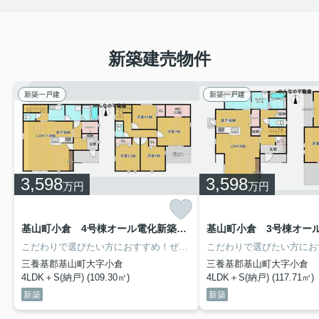
１５日迄の４日間
をお休みとさせて頂いて
おります。
休業期間中のご相談はメールにてご対応し
新築建売物件
ております。お気軽にお申し付け下さい。
ご迷惑をお掛けしますが何卒宜しくお願い
申し上げます。
新築一戸建
新築一戸建
令和７年８月１６日より通常通り営業致し
ます。
3,598
3,598
万円
万円
2025.07.02
基山町小倉 4号棟オール電化新築戸建 一建設株式会社
久留米市内の不動産情報
こだわりで選びたい方におすすめ！ぜひ一度見ていただきたい、三養基郡基山町エリアのオール電化新築戸建はいかがでしょうか。家事動線を考えた間取りのとなっており、ランドリールーム・パントリー完備♫火が出ないIH調理器を使用したキッチンなので、お子様やご年配の方にも安心です。気持ちのいい新生活を迎えるなら、みんなの不動産本舗にお任せ下さい。
新規マンションの売り出し情報
三養基郡基山町大字小倉
三養基郡基山町大字小倉
4LDK＋S(納戸) (109.30㎡)
4LDK＋S(納戸) (117.71㎡)
です。
新築
新築
ダイアパレス諏訪野502