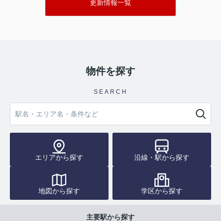
更新情報一覧
グランピア六ツ門608
1198万円
物件詳細へ
聖マリア病院が近く南向きの南西角部屋で
す。
物件を探す
ネオハイツ久留米803
SEARCH
1498万円
物件詳細へ
パークアソシア ザ・レジデンス203
2700万円
物件詳細へ
エリアから探す
沿線・駅から探す
２LDKのお部屋を１LDKに変更されてあ
る、築浅のマンションです。
地図から探す
学区から探す
サンリヤン西鉄久留米ステーションプレミ
主要駅から探す
アム902