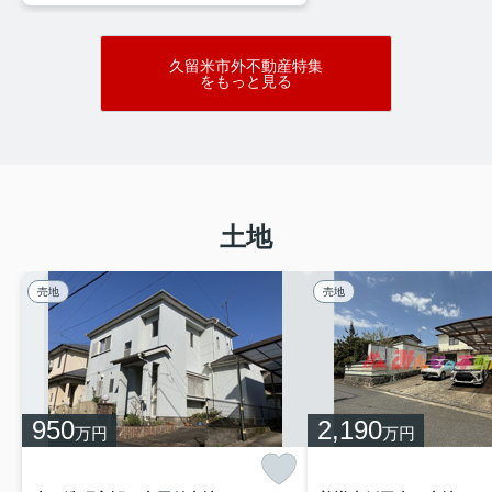
久留米市外不動産特集
をもっと見る
土地
売地
売地
950
2,190
万円
万円