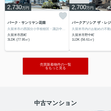
物件詳細へ
2,730
2,700
万円
万円
悠々ホーム施工の平屋中古住宅です。
小郡市寺福童中古住宅
パーク・サンリヤン花畑
パークアソシア ザ・レジデ
久留米市の西国分小学校校区・諏訪中学校校区の築１１年の中古マンションです。西鉄花畑駅まで徒歩８分の立地で、西鉄電車をご利用される方におすすめです。駐車場も平置き駐車場が確保できますので、機械式駐車場の様なストレスなく利用できます。ハウスクリーニングを施工後にお引き渡しとなります。
2480万円
久留米市西町
久留米市野中町
3LDK (77.95㎡)
1LDK (56.61㎡)
物件詳細へ
築7年の築浅３LDKの戸建です。
諏訪野町中古住宅
売買新着物件の一覧
をもっと見る
3490万円
物件詳細へ
西国分小学校校区の大和ハウス施工の中古
住宅です。
中古マンション
広川町久泉中古住宅