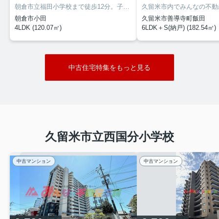
んなの不動産本舗にお任せ下さい。
朝倉市立福田小学校まで徒歩12分。子どもを安心して学校に通わせたいファミリーにおすすめです。IH調理器付き物件ですので、お子様・ご年配に優しい設備です。現在、外壁塗装中となっております。詳細は、みんなの不動産成冨（なるとみ） までご連絡下さい。080-7278-2269
朝倉市小田
久留米市善導寺町飯田
4LDK (120.07㎡)
6LDK＋S(納戸) (182.54㎡)
2025.04.05
中古住宅特集をもっと見る
南小学校校区内のお勧め中古住宅
弊社お勧めの中古住宅情報
久留米市西町築8年
２９５０万円
久留米市立西国分小学校
物件詳細へ
分譲地されたエリア内の物件ですので前面
中古マンション
中古マンション
道路も広く、土地の形状も良い敷地に太陽
光設置のオール電化住宅です。居住中です
が、事前のご予約でご案内可能です♪