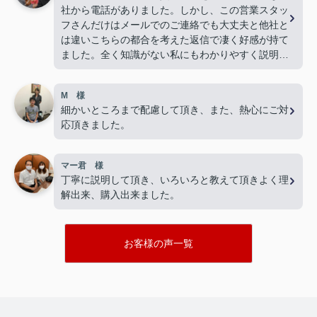
社から電話がありました。しかし、この営業スタッ
フさんだけはメールでのご連絡でも大丈夫と他社と
は違いこちらの都合を考えた返信で凄く好感が持て
ました。全く知識がない私にもわかりやすく説明し
ていただきました。優しい口調、私の立場で話を聞
いてくださりこちらを選んで良かったと思いまし
M 様
た。物件を案内していただいた営業スタッフさんに
細かいところまで配慮して頂き、また、熱心にご対
も丁寧に説明していただきました。子供にも優しく
応頂きました。
話し掛けていただけて、楽しく見学することができ
ました。
マー君 様
丁寧に説明して頂き、いろいろと教えて頂きよく理
解出来、購入出来ました。
お客様の声一覧