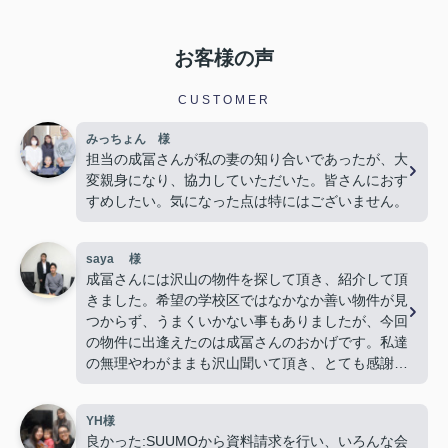
お客様の声
CUSTOMER
みっちょん 様
担当の成冨さんが私の妻の知り合いであったが、大
変親身になり、協力していただいた。皆さんにおす
すめしたい。気になった点は特にはございません。
saya 様
成冨さんには沢山の物件を探して頂き、紹介して頂
きました。希望の学校区ではなかなか善い物件が見
つからず、うまくいかない事もありましたが、今回
の物件に出逢えたのは成冨さんのおかげです。私達
の無理やわがままも沢山聞いて頂き、とても感謝し
ております。これから新居で過ごす事が嬉しく、楽
しみでいっぱいです。本当にお世話になりました。
YH様
ありがとうございました。
良かった:SUUMOから資料請求を行い、いろんな会