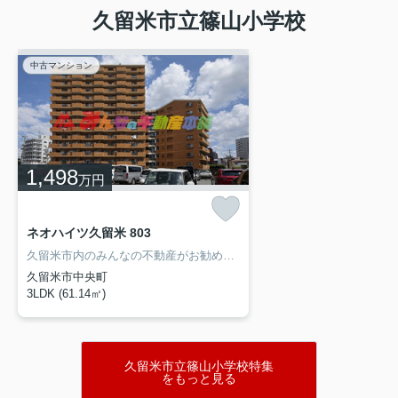
久留米市立篠山小学校
中古マンション
1,498
万円
ネオハイツ久留米 803
久留米市内のみんなの不動産がお勧めする中古マンションでネオハイツ久留米をご紹介致します。九州の交通機関でもあるJR久留米駅近く福岡勤務の方にもお勧めの立地になります。小学校は篠山小学校と城南中学校の校区で明善高校も徒歩圏内で通学可能です。間取りは３面採光の正方形で明るいお部屋配置になっております。平成３年竣工のバブル期の企画のマンションで総タイル貼りの重厚感のあるマンションです。
久留米市中央町
3LDK (61.14㎡)
久留米市立篠山小学校特集
をもっと見る