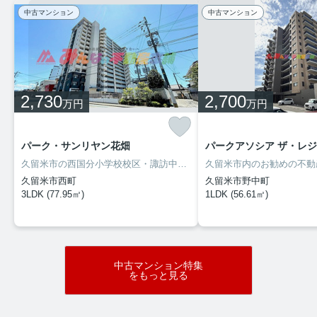
中古マンション
中古マンション
2590万円
物件詳細へ
築6年のスタイリッシュモダンの住宅で
す。
2,730
2,700
万円
万円
随時ご案内対応が可能です。お気軽にお申
パーク・サンリヤン花畑
パークアソシア ザ・レジデ
し付け下さい。
久留米市の西国分小学校校区・諏訪中学校校区の築１１年の中古マンションです。西鉄花畑駅まで徒歩８分の立地で、西鉄電車をご利用される方におすすめです。駐車場も平置き駐車場が確保できますので、機械式駐車場の様なストレスなく利用できます。ハウスクリーニングを施工後にお引き渡しとなります。
久留米市西町
久留米市野中町
3LDK (77.95㎡)
1LDK (56.61㎡)
2025.08.12
弊社は
8
月
12
日より
8
月
15
日まで夏季休業としております
お盆休み
中古マンション特集
をもっと見る
８月の連休を弊社では
８月１２日より８月