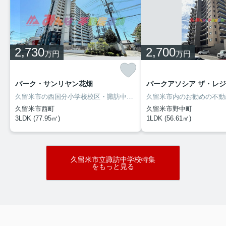
2,730
2,700
万円
万円
パーク・サンリヤン花畑
パークアソシア ザ・レジデ
久留米市の西国分小学校校区・諏訪中学校校区の築１１年の中古マンションです。西鉄花畑駅まで徒歩８分の立地で、西鉄電車をご利用される方におすすめです。駐車場も平置き駐車場が確保できますので、機械式駐車場の様なストレスなく利用できます。ハウスクリーニングを施工後にお引き渡しとなります。
久留米市西町
久留米市野中町
3LDK (77.95㎡)
1LDK (56.61㎡)
久留米市立諏訪中学校特集
をもっと見る