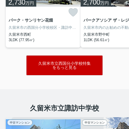
2,730
2,700
万円
万円
パーク・サンリヤン花畑
パークアソシア ザ・レジデ
久留米市の西国分小学校校区・諏訪中学校校区の築１１年の中古マンションです。西鉄花畑駅まで徒歩８分の立地で、西鉄電車をご利用される方におすすめです。駐車場も平置き駐車場が確保できますので、機械式駐車場の様なストレスなく利用できます。ハウスクリーニングを施工後にお引き渡しとなります。
久留米市西町
久留米市野中町
3LDK (77.95㎡)
1LDK (56.61㎡)
久留米市立西国分小学校特集
をもっと見る
久留米市立諏訪中学校
中古マンション
中古マンション