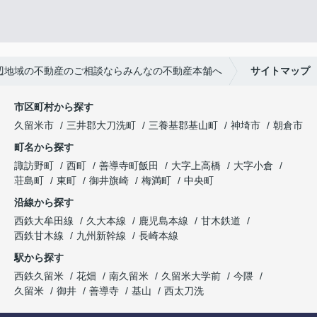
辺地域の不動産のご相談ならみんなの不動産本舗へ
サイトマップ
市区町村から探す
久留米市
三井郡大刀洗町
三養基郡基山町
神埼市
朝倉市
町名から探す
諏訪野町
西町
善導寺町飯田
大字上高橋
大字小倉
荘島町
東町
御井旗崎
梅満町
中央町
沿線から探す
西鉄大牟田線
久大本線
鹿児島本線
甘木鉄道
西鉄甘木線
九州新幹線
長崎本線
駅から探す
西鉄久留米
花畑
南久留米
久留米大学前
今隈
久留米
御井
善導寺
基山
西太刀洗