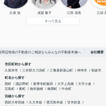
久保 強
成冨 敬子
江田 清美
江頭 
すべて見る
校周辺地域の不動産のご相談ならみんなの不動産本舗へ
会社概要
市区町村から探す
久留米市
三井郡大刀洗町
三養基郡基山町
神埼市
朝倉市
町名から探す
西町
諏訪野町
善導寺町飯田
大字上高橋
大字小倉
荘島町
東町
御井旗崎
梅満町
中央町
沿線から探す
西鉄大牟田線
久大本線
鹿児島本線
甘木鉄道