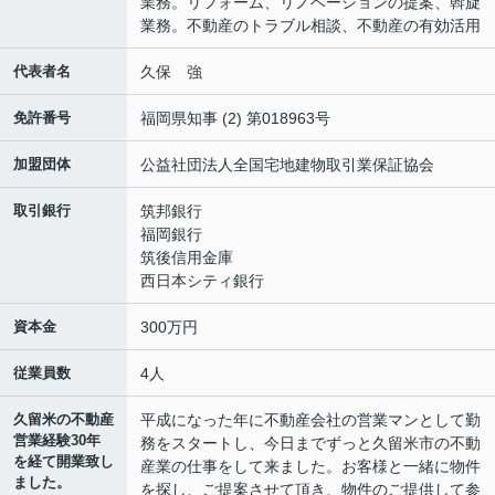
業務。リフォーム、リノベーションの提案、斡旋
業務。不動産のトラブル相談、不動産の有効活用
代表者名
久保 強
免許番号
福岡県知事 (2) 第018963号
加盟団体
公益社団法人全国宅地建物取引業保証協会
取引銀行
筑邦銀行
福岡銀行
筑後信用金庫
西日本シティ銀行
資本金
300万円
従業員数
4人
久留米の不動産
平成になった年に不動産会社の営業マンとして勤
営業経験30年
務をスタートし、今日までずっと久留米市の不動
を経て開業致し
産業の仕事をして来ました。お客様と一緒に物件
ました。
を探し、ご提案させて頂き、物件のご提供して参