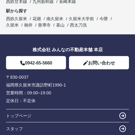
西鉄甘木線
九州新幹線
長崎本線
駅から探す
西鉄久留米
花畑
南久留米
久留米大学前
今隈
久留米
御井
善導寺
基山
西太刀洗
株式会社 みんなの不動産本舗 本店
0942-65-5660
お問い合わせ
〒830-0037
福岡県久留米市諏訪野町1990-1
営業時間：
09:00~19:00
定休日：
不定休
トップページ
スタッフ