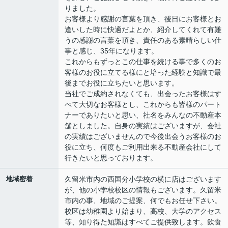
りました。
お客様より感謝の言葉を頂き、後日にお客様とお
逢いした時に快適だよとか、紹介してくれて有難
うの感謝の言葉を頂き、責任のある素晴らしい仕
事と感じ、35年になります。
これからもずっとこの仕事を続ける事で多くのお
客様のお役に立てる様にと培った経験と知識で最
後までお役に立ちたいと思います。
当社でご成約されなくても、出会ったお客様はす
べて大切なお客様とし、これからも皆様のパート
ナーでありたいと思い、社名をみんなの不動産本
舗としました。自身の実績はございますが、会社
の実績はございませんので今後出会うお客様のお
役に立ち、何度もご利用出来る不動産会社にして
行きたいと思っております。
地域密着
久留米市内の西国分小学校の横に店はございます
が、他の小学校校区の情報もございます。久留米
市内の事、地域のご提案、何でもお任せ下さい。
校区は幼稚園より始まり、高校、大学のアクセス
等、知り得た知識はすべてご提供致します。飲食