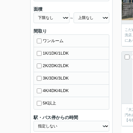
面積
～
こだ
間取り
洗店
ワンルーム
にあ
1K/1DK/1LDK
2K/2DK/2LDK
3K/3DK/3LDK
4K/4DK/4LDK
5K以上
「大
汚れ
駅・バス停からの時間
【今