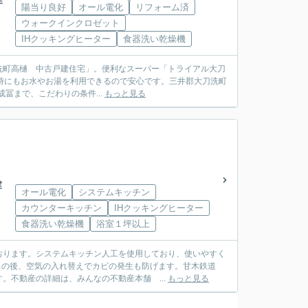
陽当り良好
オール電化
リフォーム済
ウォークインクロゼット
IHクッキングヒーター
食器洗い乾燥機
洗町高樋 中古戸建住宅」。便利なスーパー「トライアル大刀
害時にもお水やお湯を利用できるので安心です。三井郡大刀洗町
成冨まで、こだわりの条件...
もっと見る
建
オール電化
システムキッチン
カウンターキッチン
IHクッキングヒーター
食器洗い乾燥機
浴室１坪以上
おります。システムキッチン人工を使用しており、使いやすく
風呂の後、空気の入れ替えでカビの発生も防げます。甘木鉄道
。不動産の詳細は、みんなの不動産本舗 ...
もっと見る