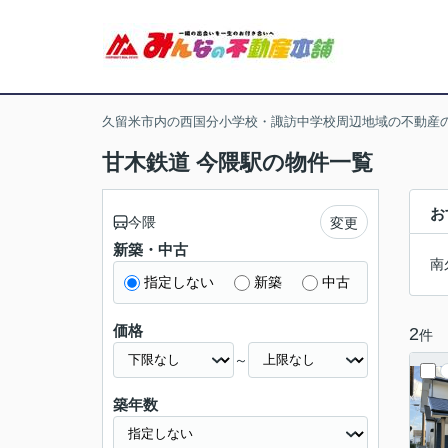
久留米市内の西国分小学校・諏訪中学校周辺地域の不動産
甘木鉄道 今隈駅の物件一覧
お
今隈
変更
新築・中古
南
指定しない
新築
中古
価格
2
件
～
築年数