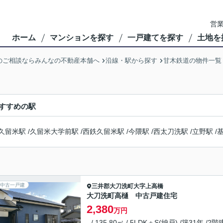
営業
ホーム
マンションを探す
一戸建てを探す
土地を
のご相談ならみんなの不動産本舗へ
沿線・駅から探す
甘木鉄道の物件一覧
すすめの駅
久留米駅
/
久留米大学前駅
/
西鉄久留米駅
/
今隈駅
/
西太刀洗駅
/
立野駅
/
中古一戸建
三井郡大刀洗町
大字上高橋
大刀洗町高樋 中古戸建住宅
2,380
万円
- / 135.80㎡ / 5LDK＋S(納戸) /築31年 /2階