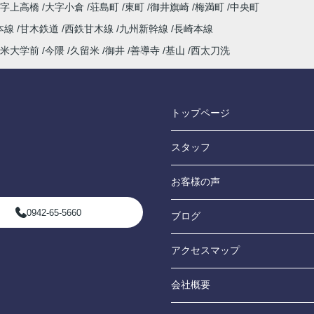
大字上高橋
大字小倉
荘島町
東町
御井旗崎
梅満町
中央町
本線
甘木鉄道
西鉄甘木線
九州新幹線
長崎本線
米大学前
今隈
久留米
御井
善導寺
基山
西太刀洗
トップページ
スタッフ
お客様の声
0942-65-5660
ブログ
アクセスマップ
会社概要