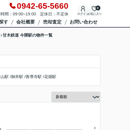
0942-65-5660
0
時間：09:00~19:00 定休日：不定休
ログイン
お気に入り
探す
会社概要
売却査定
お問い合わせ
甘木鉄道 今隈駅の物件一覧
基山駅
/
御井駅
/
善導寺駅
/
花畑駅
建