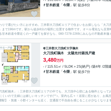
甘木鉄道
「
今隈
」駅 徒歩8分
わりで選びたい方におすすめ。三井郡大刀洗町エリアで住まいをお探しなら「大刀
」まで196mです。駅から徒歩8分の場所に位置する物件です。オール電化なら災
る甘木鉄道今隈近くの一戸建てを探すなら、080-7278-2269にみんなの不動産本舗 
中古一戸建
三井郡大刀洗町
大字鵜木
大刀洗町鵜木 太陽光付築浅戸建
3,480
万円
- / 115.51㎡ / 5LDK＋2S(納戸) /築4年 /2階
甘木鉄道
「
今隈
」駅 徒歩7分
刀洗町鵜木」：三井郡大刀洗町エリアの中でも、大刀洗中心部にある物件となって
にくいので主婦には嬉しいキッチンです(^^♪。室内も広々！浴室に窓があり、お
隈駅】・筑後・小郡インターも近く、交通面で不自由を感じることが少なくなります