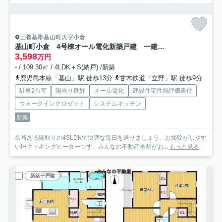
三養基郡基山町大字小倉
基山町小倉 4号棟オール電化新築戸建 一建設株式会社
3,598
万円
- / 109.30㎡ / 4LDK＋S(納戸) /新築
鹿児島本線「基山」駅 徒歩13分
甘木鉄道「立野」駅 徒歩9分
駐車2台可
陽当り良好
オール電化
建設住宅性能評価書付
ウォークインクロゼット
システムキッチン
新築
余裕ある間取りの4SLDKで快適な毎日を送りましょう。お掃除がしやす
いIHクッキングヒーターです。みんなの不動産本舗がお...
もっと見る
新築一戸建