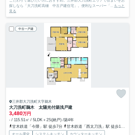
こだわりで選びたい方におすすめ。三井郡大刀洗町エリアで住まいをお
探しなら「大刀洗町高樋 中古戸建住宅」。便利なスーパー「...
もっと
見る
中古一戸建
三井郡大刀洗町大字鵜木
大刀洗町鵜木 太陽光付築浅戸建
3,480
万円
- / 115.51㎡ / 5LDK＋2S(納戸) /築4年
甘木鉄道「今隈」駅 徒歩7分
甘木鉄道「西太刀洗」駅 徒歩13分
オール電化
システムキッチン
カウンターキッチン