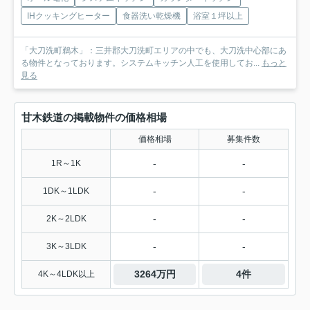
IHクッキングヒーター
食器洗い乾燥機
浴室１坪以上
「大刀洗町鵜木」：三井郡大刀洗町エリアの中でも、大刀洗中心部にあ
る物件となっております。システムキッチン人工を使用してお...
もっと
見る
甘木鉄道の掲載物件の価格相場
価格相場
募集件数
-
-
1R～1K
-
-
1DK～1LDK
-
-
2K～2LDK
-
-
3K～3LDK
3264万円
4件
4K～4LDK以上