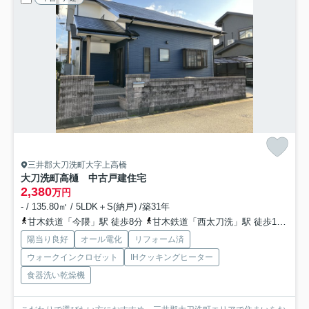
三井郡大刀洗町大字上高橋
大刀洗町高樋 中古戸建住宅
2,380
万円
- / 135.80㎡ / 5LDK＋S(納戸) /築31年
甘木鉄道「今隈」駅 徒歩8分
甘木鉄道「西太刀洗」駅 徒歩17分
甘
陽当り良好
オール電化
リフォーム済
ウォークインクロゼット
IHクッキングヒーター
食器洗い乾燥機