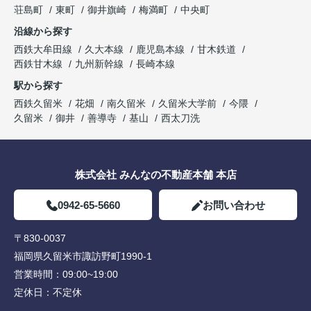
荘島町
東町
御井旗崎
梅満町
中央町
沿線から探す
西鉄大牟田線
久大本線
鹿児島本線
甘木鉄道
西鉄甘木線
九州新幹線
長崎本線
駅から探す
西鉄久留米
花畑
南久留米
久留米大学前
今隈
久留米
御井
善導寺
基山
西太刀洗
株式会社 みんなの不動産本舗 本店
0942-65-5660
お問い合わせ
〒830-0037
福岡県久留米市諏訪野町1990-1
営業時間：
09:00~19:00
定休日：
不定休