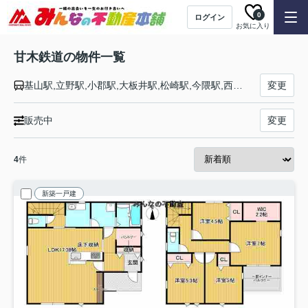
0
ログイン
お気に入り
甘木鉄道の物件一覧
基山駅,立野駅,小郡駅,大板井駅,松崎駅,今隈駅,西太刀洗駅,山隈駅,太刀洗駅,高田駅,甘木駅
変更
販売中
変更
4
件
新築一戸建