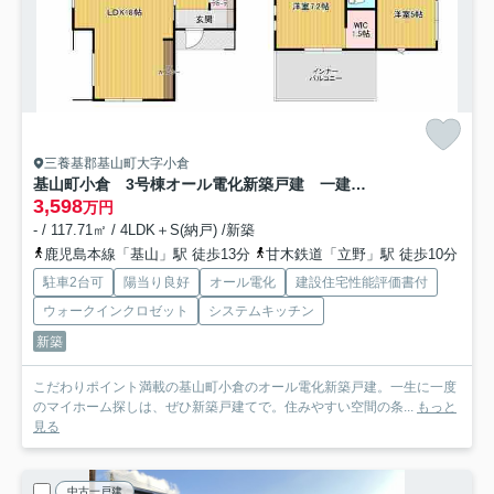
三養基郡基山町大字小倉
基山町小倉 3号棟オール電化新築戸建 一建設株式会社
3,598
万円
- / 117.71㎡ / 4LDK＋S(納戸) /新築
鹿児島本線「基山」駅 徒歩13分
甘木鉄道「立野」駅 徒歩10分
駐車2台可
陽当り良好
オール電化
建設住宅性能評価書付
ウォークインクロゼット
システムキッチン
新築
こだわりポイント満載の基山町小倉のオール電化新築戸建。一生に一度
のマイホーム探しは、ぜひ新築戸建てで。住みやすい空間の条...
もっと
見る
中古一戸建