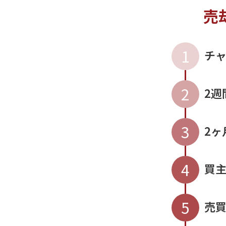
売
1
チ
2
2週
3
2ヶ
4
買
5
売買