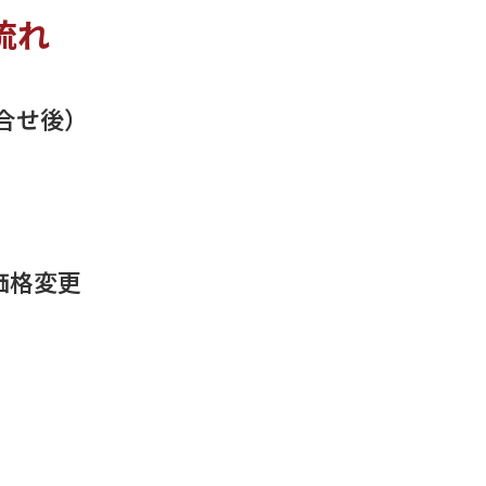
流れ
合せ後）
価格変更