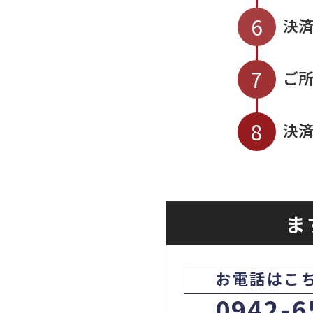
6
決
7
ご
8
決済
ま
お電話はこ
0942-6