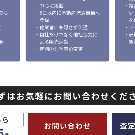
中心に掲載
・複
育ち
・5日以内に不動産流通機構へ
少し
登録
を
超
・他業者にも隠さず流通
・リ
・自社だけでなく他社協力に
・家
握
よる販売活動
買
・定期的な写真の変更
ずはお気軽にお問い合わせくだ
ちら
お問い合わせ
査
5-