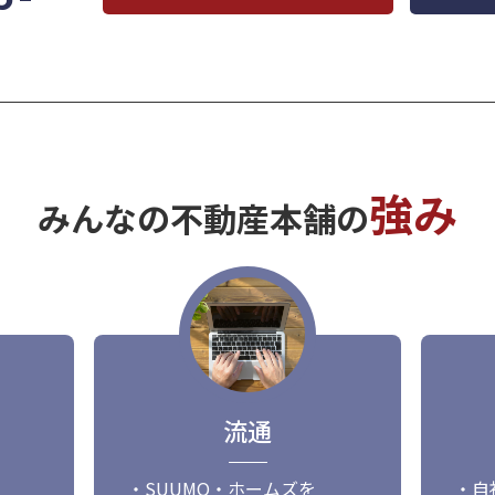
強み
みんなの不動産本舗の
流通
・SUUMO・ホームズを
・自