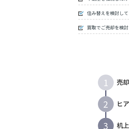
住み替えを検討して
買取でご売却を検討
1
売
2
ヒ
3
机