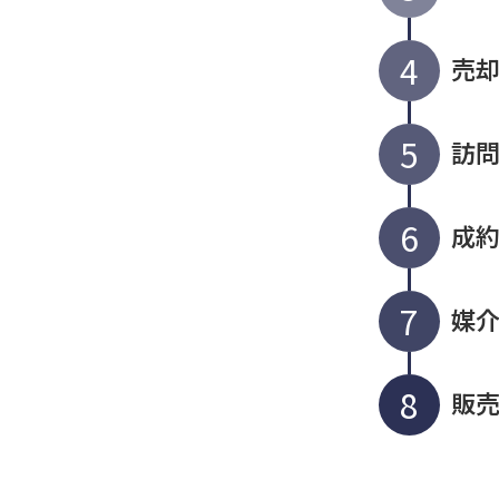
4
売
5
訪
6
成
7
媒
8
販