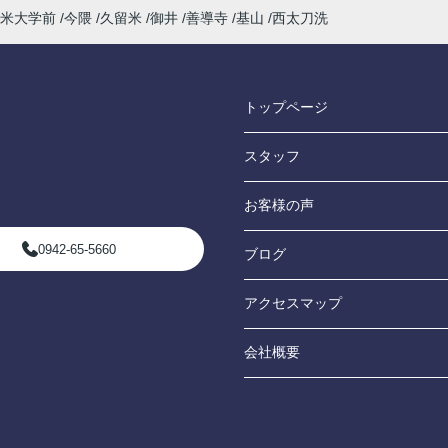
米大学前
今隈
久留米
御井
善導寺
基山
西太刀洗
トップページ
スタッフ
お客様の声
0942-65-5660
ブログ
アクセスマップ
会社概要