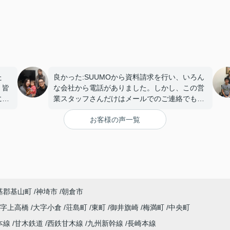
た
良かった:SUUMOから資料請求を行い、いろん
。皆
な会社から電話がありました。しかし、この営
には
業スタッフさんだけはメールでのご連絡でも大
丈夫と他社とは違いこちらの都合を考えた返信
お客様の声一覧
で凄く好感が持てました。全く知識がない私に
もわかりやすく説明していただきました。優し
い口調、私の立場で話を聞いてくださりこちら
を選んで良かったと思いました。物件を案内し
ていただいた営業スタッフさんにも丁寧に説明
していただきました。子供にも優しく話し掛け
ていただけて、楽しく見学することができまし
基郡基山町
神埼市
朝倉市
た。
大字上高橋
大字小倉
荘島町
東町
御井旗崎
梅満町
中央町
本線
甘木鉄道
西鉄甘木線
九州新幹線
長崎本線