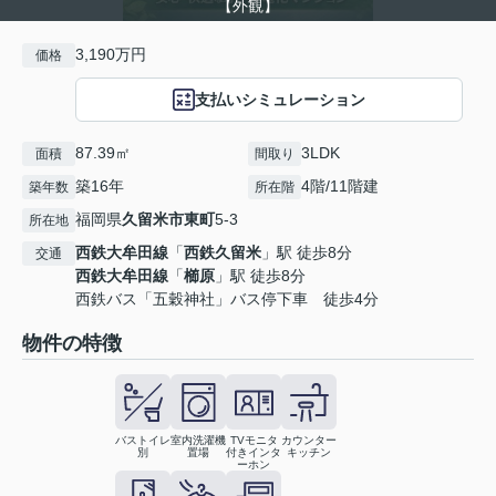
【外観】
3,190万円
価格
支払いシミュレーション
87.39㎡
3LDK
面積
間取り
築16年
4階/11階建
築年数
所在階
福岡県
久留米市
東町
5-3
所在地
西鉄大牟田線
「
西鉄久留米
」駅 徒歩8分
交通
西鉄大牟田線
「
櫛原
」駅 徒歩8分
西鉄バス「五穀神社」バス停下車 徒歩4分
物件の特徴
バストイレ
室内洗濯機
TVモニタ
カウンター
別
置場
付きインタ
キッチン
ーホン