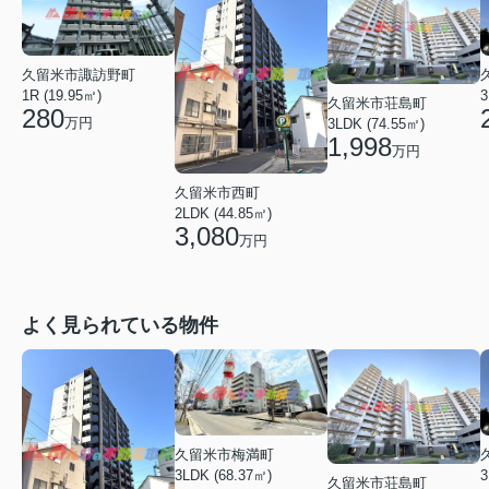
久留米市諏訪野町
3
1R (19.95㎡)
久留米市荘島町
280
万円
3LDK (74.55㎡)
1,998
万円
久留米市西町
2LDK (44.85㎡)
3,080
万円
よく見られている物件
久留米市梅満町
3
3LDK (68.37㎡)
久留米市荘島町