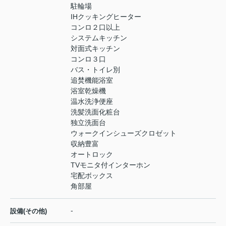
駐輪場
IHクッキングヒーター
コンロ２口以上
システムキッチン
対面式キッチン
コンロ３口
バス・トイレ別
追焚機能浴室
浴室乾燥機
温水洗浄便座
洗髪洗面化粧台
独立洗面台
ウォークインシューズクロゼット
収納豊富
オートロック
TVモニタ付インターホン
宅配ボックス
角部屋
-
設備(その他)