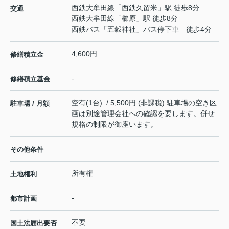
西鉄大牟田線
「
西鉄久留米
」駅 徒歩8分
交通
西鉄大牟田線
「
櫛原
」駅 徒歩8分
西鉄バス「五穀神社」バス停下車 徒歩4分
4,600円
修繕積立金
-
修繕積立基金
空有(1台) / 5,500円 (非課税) 駐車場の空き区
駐車場 / 月額
画は別途管理会社への確認を要します。併せ
規格の制限が御座います。
その他条件
所有権
土地権利
-
都市計画
不要
国土法届出要否