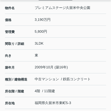
プレミアムステージ久留米中央公園
物件名
3,190万円
価格
5,800円
管理費
3LDK
間取り / 詳細
東
向き
2009年10月 (築16年)
築年月
中古マンション / 鉄筋コンクリート
種別 / 建物構造
4階 / 11階建
所在階 / 階建
福岡県
久留米市
東町
5-3
所在地