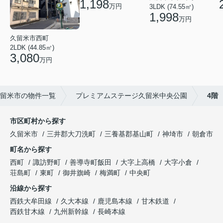
1,198
万円
3LDK (74.55㎡)
1,998
万円
久留米市西町
2LDK (44.85㎡)
3,080
万円
留米市の物件一覧
プレミアムステージ久留米中央公園
4階
市区町村から探す
久留米市
三井郡大刀洗町
三養基郡基山町
神埼市
朝倉市
町名から探す
西町
諏訪野町
善導寺町飯田
大字上高橋
大字小倉
荘島町
東町
御井旗崎
梅満町
中央町
沿線から探す
西鉄大牟田線
久大本線
鹿児島本線
甘木鉄道
西鉄甘木線
九州新幹線
長崎本線