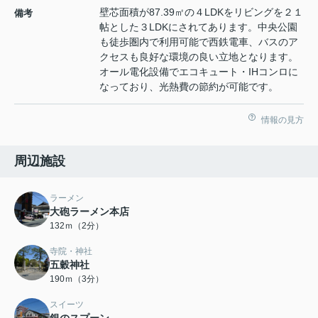
壁芯面積が87.39㎡の４LDKをリビングを２１
備考
帖とした３LDKにされてあります。中央公園
も徒歩圏内で利用可能で西鉄電車、バスのア
クセスも良好な環境の良い立地となります。
オール電化設備でエコキュート・IHコンロに
なっており、光熱費の節約が可能です。
情報の見方
周辺施設
ラーメン
大砲ラーメン本店
132ｍ（2分）
寺院・神社
五穀神社
190ｍ（3分）
スイーツ