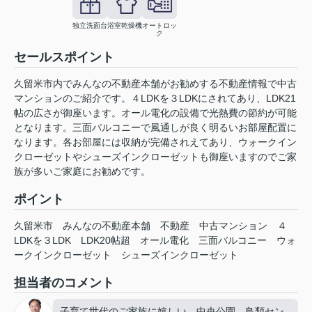
独立洗面台
浴室乾燥機
オートロッ
ク
セールスポイント
久留米市内でみんなの不動産本舗がお勧めする不動産情報で中古
マンションのご紹介です。４LDKを３LDKにされてあり、LDK21
帖の広さが御座います。オール電化の設備で光熱費の節約が可能
となります。三面バルコニーで風通しが良く明るいお部屋配置に
なります。各お部屋には収納が完備されえてあり、ウォークイン
クローゼットやシューズインクローゼットも御座いますのでご家
族が多いご家庭にお勧めです。
ポイント
久留米市
みんなの不動産本舗
不動産
中古マンション
４
LDKを３LDK
LDK20帖超
オール電化
三面バルコニー
ウォ
ークインクローゼット
シューズインクローゼット
担当者のコメント
子育て世代のご家族に嬉しい、中央公園、鳥類セン