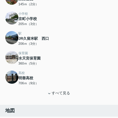
145ｍ（2分）
小学校
京町小学校
205ｍ（3分）
駅
JR久留米駅 西口
206ｍ（3分）
保育園
水天宮保育園
360ｍ（5分）
高校
明善高校
706ｍ（9分）
すべて見る
地図