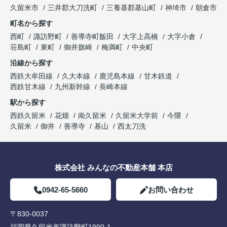
久留米市
三井郡大刀洗町
三養基郡基山町
神埼市
朝倉市
町名から探す
西町
諏訪野町
善導寺町飯田
大字上高橋
大字小倉
荘島町
東町
御井旗崎
梅満町
中央町
沿線から探す
西鉄大牟田線
久大本線
鹿児島本線
甘木鉄道
西鉄甘木線
九州新幹線
長崎本線
駅から探す
西鉄久留米
花畑
南久留米
久留米大学前
今隈
久留米
御井
善導寺
基山
西太刀洗
株式会社 みんなの不動産本舗 本店
0942-65-5660
お問い合わせ
〒830-0037
福岡県久留米市諏訪野町1990-1