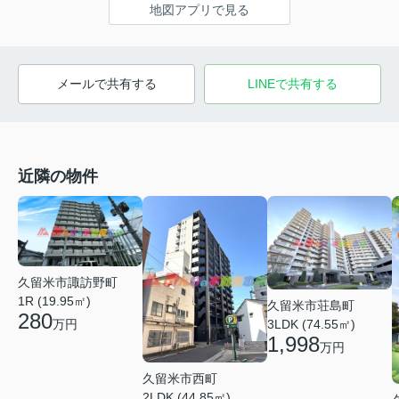
地図アプリで見る
メールで共有する
LINEで共有する
近隣の物件
久留米市諏訪野町
1R (19.95㎡)
久留米市荘島町
280
万円
3LDK (74.55㎡)
1,998
万円
久留米市西町
2LDK (44.85㎡)