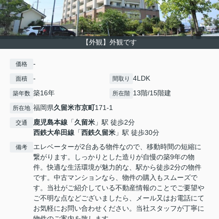
【外観】外観です
-
価格
-
4LDK
面積
間取り
築16年
13階/15階建
築年数
所在階
福岡県
久留米市
京町
171-1
所在地
鹿児島本線
「
久留米
」駅 徒歩2分
交通
西鉄大牟田線
「
西鉄久留米
」駅 徒歩30分
エレベーターが2台ある物件なので、移動時間の短縮に
備考
繋がります。しっかりとした造りが自慢の築9年の物
件。快適な生活環境が魅力的な、駅から徒歩2分の物件
です。中古マンションなら、物件の購入もスムーズで
す。当社がご紹介している不動産情報のことでご要望や
ご不明な点などございましたら、メール又はお電話にて
お気軽にお問い合わせください。当社スタッフが丁寧に
物件のご案内を致します。