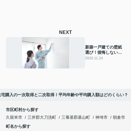
NEXT
新築一戸建ての壁紙
選び！後悔しない選
び方を解説
2020.11.24
住宅購入の一次取得と二次取得！平均年齢や平均購入額はどのくらい？
市区町村から探す
久留米市
三井郡大刀洗町
三養基郡基山町
神埼市
朝倉市
町名から探す