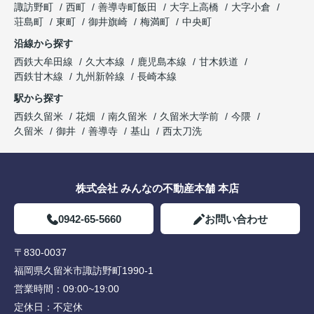
諏訪野町
西町
善導寺町飯田
大字上高橋
大字小倉
荘島町
東町
御井旗崎
梅満町
中央町
沿線から探す
西鉄大牟田線
久大本線
鹿児島本線
甘木鉄道
西鉄甘木線
九州新幹線
長崎本線
駅から探す
西鉄久留米
花畑
南久留米
久留米大学前
今隈
久留米
御井
善導寺
基山
西太刀洗
株式会社 みんなの不動産本舗 本店
0942-65-5660
お問い合わせ
〒830-0037
福岡県久留米市諏訪野町1990-1
営業時間：
09:00~19:00
定休日：
不定休