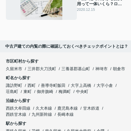
用って一体いくら？ロー
ンへの組み込み方は
2020.12.15
中古戸建ての内覧の際に確認しておくべきチェックポイントとは？
市区町村から探す
久留米市
三井郡大刀洗町
三養基郡基山町
神埼市
朝倉市
町名から探す
諏訪野町
西町
善導寺町飯田
大字上高橋
大字小倉
荘島町
東町
御井旗崎
梅満町
中央町
沿線から探す
西鉄大牟田線
久大本線
鹿児島本線
甘木鉄道
西鉄甘木線
九州新幹線
長崎本線
駅から探す