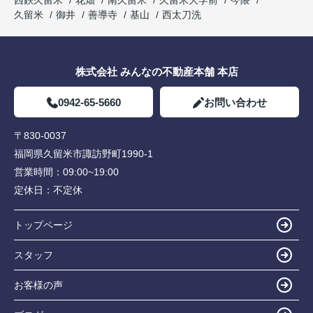
西鉄久留米
花畑
南久留米
久留米大学前
今隈
久留米
御井
善導寺
基山
西太刀洗
株式会社 みんなの不動産本舗 本店
0942-65-5660
お問い合わせ
〒830-0037
福岡県久留米市諏訪野町1990-1
営業時間：
09:00~19:00
定休日：
不定休
トップページ
スタッフ
お客様の声