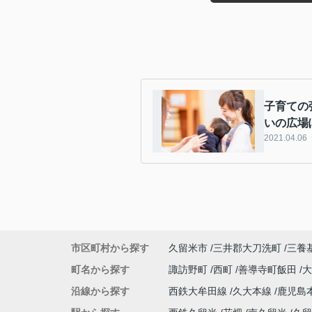
子育ての
いの広場
2021.04.06
市区町村から探す
久留米市
三井郡大刀洗町
三養
町名から探す
諏訪野町
西町
善導寺町飯田
沿線から探す
西鉄大牟田線
久大本線
鹿児島