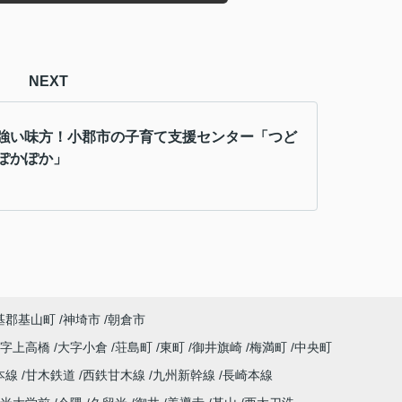
NEXT
強い味方！小郡市の子育て支援センター「つど
ぽかぽか」
基郡基山町
神埼市
朝倉市
大字上高橋
大字小倉
荘島町
東町
御井旗崎
梅満町
中央町
本線
甘木鉄道
西鉄甘木線
九州新幹線
長崎本線