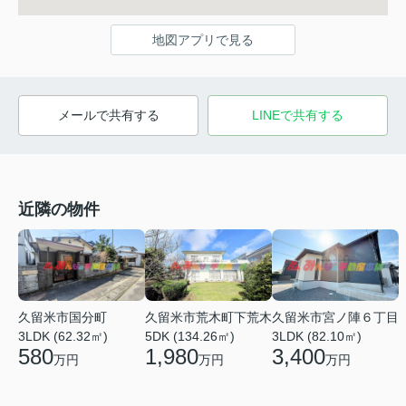
地図アプリで見る
メールで共有する
LINEで共有する
近隣の物件
久留米市国分町
久留米市荒木町下荒木
久留米市宮ノ陣６丁目
3LDK (62.32㎡)
5DK (134.26㎡)
3LDK (82.10㎡)
580
1,980
3,400
万円
万円
万円