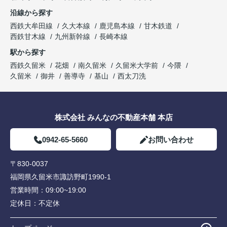
沿線から探す
西鉄大牟田線
久大本線
鹿児島本線
甘木鉄道
西鉄甘木線
九州新幹線
長崎本線
駅から探す
西鉄久留米
花畑
南久留米
久留米大学前
今隈
久留米
御井
善導寺
基山
西太刀洗
株式会社 みんなの不動産本舗 本店
0942-65-5660
お問い合わせ
〒830-0037
福岡県久留米市諏訪野町1990-1
営業時間：
09:00~19:00
定休日：
不定休