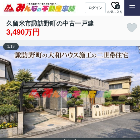
0
ログイン
お気に入り
久留米市諏訪野町の中古一戸建
3,490万円
1
/
19