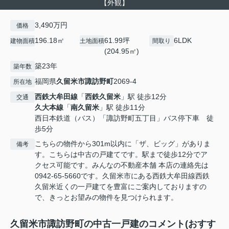
【外観】
3,490万円
価格
196.18㎡
61.99坪
6LDK
建物面積
土地面積
間取り
(204.95㎡)
築23年
築年数
福岡県
久留米市
諏訪野町
2069-4
所在地
西鉄大牟田線
「
西鉄久留米
」駅 徒歩12分
交通
久大本線
「
南久留米
」駅 徒歩11分
西日本鉄道（バス）「諏訪野町五丁目」バス停下車 徒
歩5分
こちらの物件から301m以内に「ザ、ビッグ」がありま
備考
す。こちらは中古の戸建てです。駅まで徒歩12分でア
クセス可能です。みんなの不動産本舗 本店の連絡先は
0942-65-5660です。久留米市にある西鉄大牟田線西鉄
久留米近くの一戸建てを豊富にご案内しておりますの
で、きっとお望みの物件を見つけられます。
久留米市諏訪野町の中古一戸建のコメント(おすす