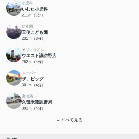
小児科
いむた小児科
211ｍ（3分）
幼稚園
天使こども園
231ｍ（3分）
そば・うどん
ウエスト諏訪野店
282ｍ（4分）
スーパー
ザ、ビッグ
301ｍ（4分）
郵便局
久留米諏訪野局
302ｍ（4分）
すべて見る