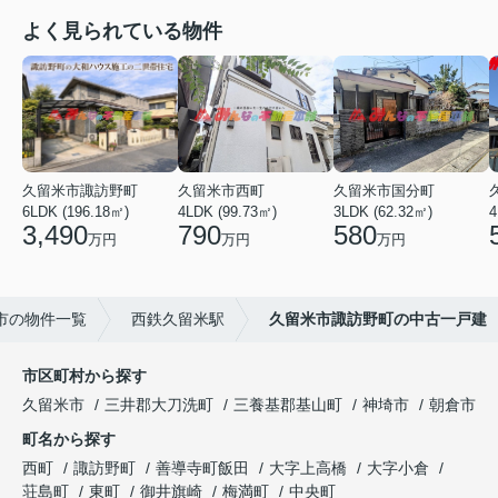
よく見られている物件
久留米市諏訪野町
久留米市西町
久留米市国分町
6LDK (196.18㎡)
4LDK (99.73㎡)
3LDK (62.32㎡)
4
3,490
790
580
万円
万円
万円
市の物件一覧
西鉄久留米駅
久留米市諏訪野町の中古一戸建
市区町村から探す
久留米市
三井郡大刀洗町
三養基郡基山町
神埼市
朝倉市
町名から探す
西町
諏訪野町
善導寺町飯田
大字上高橋
大字小倉
荘島町
東町
御井旗崎
梅満町
中央町