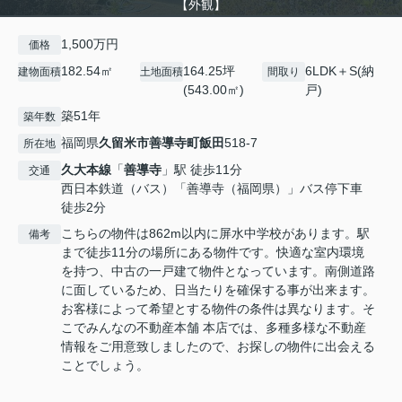
【外観】
1,500万円
価格
182.54㎡
164.25坪
6LDK＋S(納
建物面積
土地面積
間取り
(543.00㎡)
戸)
築51年
築年数
福岡県
久留米市
善導寺町飯田
518-7
所在地
久大本線
「
善導寺
」駅 徒歩11分
交通
西日本鉄道（バス）「善導寺（福岡県）」バス停下車
徒歩2分
こちらの物件は862m以内に屏水中学校があります。駅
備考
まで徒歩11分の場所にある物件です。快適な室内環境
を持つ、中古の一戸建て物件となっています。南側道路
に面しているため、日当たりを確保する事が出来ます。
お客様によって希望とする物件の条件は異なります。そ
こでみんなの不動産本舗 本店では、多種多様な不動産
情報をご用意致しましたので、お探しの物件に出会える
ことでしょう。