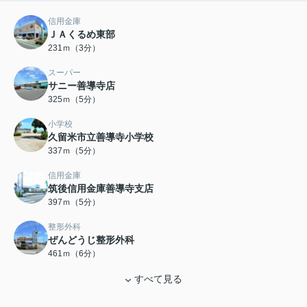
信用金庫
ＪＡくるめ東部
231ｍ（3分）
スーパー
サニー善導寺店
325ｍ（5分）
小学校
久留米市立善導寺小学校
337ｍ（5分）
信用金庫
筑後信用金庫善導寺支店
397ｍ（5分）
整形外科
ぜんどうじ整形外科
461ｍ（6分）
すべて見る