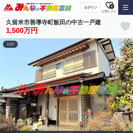
0
ログイン
お気に入り
久留米市善導寺町飯田の中古一戸建
1,500万円
1
/
23