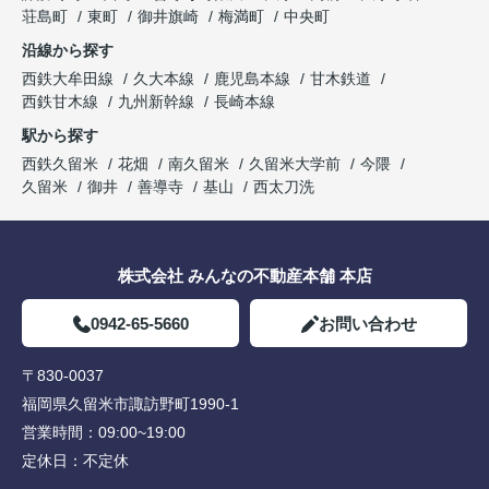
荘島町
東町
御井旗崎
梅満町
中央町
沿線から探す
西鉄大牟田線
久大本線
鹿児島本線
甘木鉄道
西鉄甘木線
九州新幹線
長崎本線
駅から探す
西鉄久留米
花畑
南久留米
久留米大学前
今隈
久留米
御井
善導寺
基山
西太刀洗
株式会社 みんなの不動産本舗 本店
0942-65-5660
お問い合わせ
〒830-0037
福岡県久留米市諏訪野町1990-1
営業時間：
09:00~19:00
定休日：
不定休