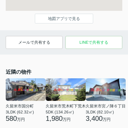
地図アプリで見る
メールで共有する
LINEで共有する
近隣の物件
久留米市国分町
久留米市荒木町下荒木
久留米市宮ノ陣６丁目
3LDK (62.32㎡)
5DK (134.26㎡)
3LDK (82.10㎡)
580
1,980
3,400
万円
万円
万円