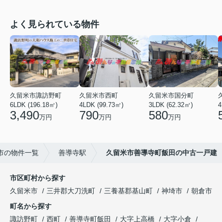
よく見られている物件
久留米市諏訪野町
久留米市西町
久留米市国分町
6LDK (196.18㎡)
4LDK (99.73㎡)
3LDK (62.32㎡)
4
3,490
790
580
万円
万円
万円
市の物件一覧
善導寺駅
久留米市善導寺町飯田の中古一戸建
市区町村から探す
久留米市
三井郡大刀洗町
三養基郡基山町
神埼市
朝倉市
町名から探す
諏訪野町
西町
善導寺町飯田
大字上高橋
大字小倉