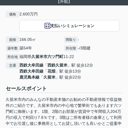
【外観】
2,600万円
価格
支払いシミュレーション
166.05㎡
-
面積
間取り
築54年
-/3階建
築年数
所在階
福岡県
久留米市
六ツ門町
11-22
所在地
西鉄大牟田線
「
西鉄久留米
」駅 徒歩12分
交通
西鉄大牟田線
「
花畑
」駅 徒歩13分
鹿児島本線
「
久留米
」駅 徒歩22分
セールスポイント
久留米市内のみんなの不動産本舗のお勧めの不動産情報で収益物
件のご紹介です。久留米市内の中心地で繁華街でもあります六ツ
門町に御座います。1階、2階のお部屋が賃貸中で年間収入204万
円の収入で利回り7.8％です。3階はご所有者様の倉庫として利用
中でお引渡し後に事務所としてお貸し頂いても良いかとご提案申