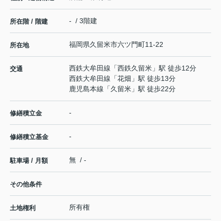
- / 3階建
所在階 / 階建
福岡県
久留米市
六ツ門町
11-22
所在地
西鉄大牟田線
「
西鉄久留米
」駅 徒歩12分
交通
西鉄大牟田線
「
花畑
」駅 徒歩13分
鹿児島本線
「
久留米
」駅 徒歩22分
-
修繕積立金
-
修繕積立基金
無 / -
駐車場 / 月額
その他条件
所有権
土地権利