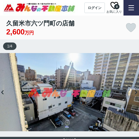
0
ログイン
お気に入り
久留米市六ツ門町の店舗
2,600
万円
1
/
4