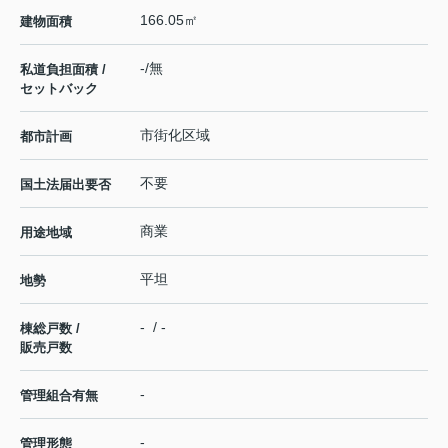
166.05㎡
建物面積
-/無
私道負担面積 /
セットバック
市街化区域
都市計画
不要
国土法届出要否
商業
用途地域
平坦
地勢
- / -
棟総戸数 /
販売戸数
-
管理組合有無
-
管理形態