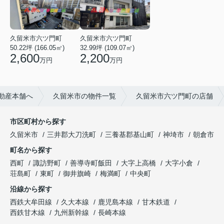
久留米市六ツ門町
久留米市六ツ門町
50.22坪 (166.05㎡)
32.99坪 (109.07㎡)
2,600
2,200
万円
万円
動産本舗へ
久留米市の物件一覧
久留米市六ツ門町の店舗
市区町村から探す
久留米市
三井郡大刀洗町
三養基郡基山町
神埼市
朝倉市
町名から探す
西町
諏訪野町
善導寺町飯田
大字上高橋
大字小倉
荘島町
東町
御井旗崎
梅満町
中央町
沿線から探す
西鉄大牟田線
久大本線
鹿児島本線
甘木鉄道
西鉄甘木線
九州新幹線
長崎本線