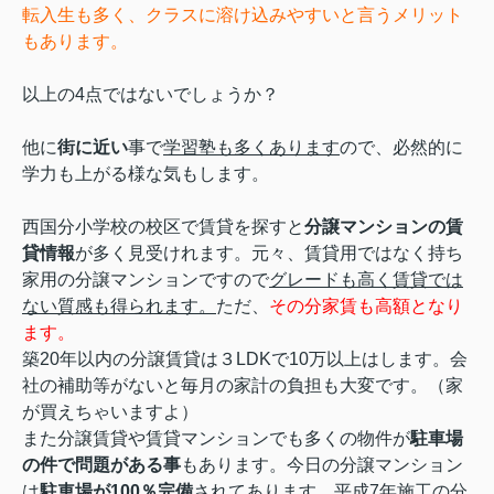
転入生も多く、クラスに溶け込みやすいと言うメリット
もあります。
以上の4点ではないでしょうか？
他に
街に近い
事で
学習塾も多くあります
ので、必然的に
学力も上がる様な気もします。
西国分小学校の校区で賃貸を探すと
分譲マンションの賃
貸情報
が多く見受けれます。元々、
賃貸用ではなく持ち
家用の分譲マンションですので
グレードも高く賃貸では
ない質感も得られます。
ただ、
その分家賃も高額となり
ます。
築20年以内の分譲賃貸は３LDKで10万以上はします。
会
社の補助等がないと毎月の家計の負担も大変です。（家
が買えちゃいますよ）
また分譲賃貸や賃貸マンションでも多くの物件が
駐車場
の件で問題がある事
もあります。今日の分譲マンション
は
駐車場が100％完備
されてあります。
平成7年施工の分