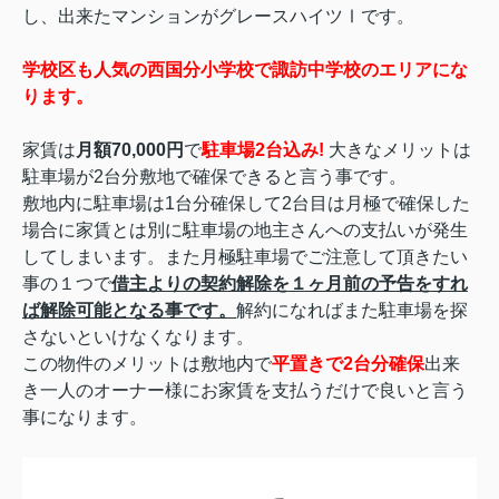
し、出来たマンションがグレースハイツⅠです。
学校区も人気の西国分小学校で諏訪中学校のエリアにな
ります。
家賃は
月額70,000円
で
駐車場2台込み!
大きなメリットは
駐車場が2台分敷地で確保できると言う事です。
敷地内に駐車場は1台分確保して2台目は月極で確保した
場合に家賃とは別に駐車場の地主さんへの支払いが発生
してしまいます。また月極駐車場でご注意して頂きたい
事の１つで
借主よりの契約解除を１ヶ月前の予告をすれ
ば解除可能となる事です。
解約になればまた駐車場を探
さないといけなくなります。
この物件のメリットは敷地内で
平置きで2台分確
保
出来
き一人のオーナー様にお家賃を支払うだけで良いと言う
事になります。