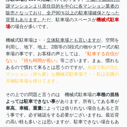
譲マンションより居住目的を中心に各マンション業者の
販売となっており、全戸90％以上の駐車場確保となった
背景もあります。
ただ、駐車場のスペースが
機械式駐車
場
の場合が多いです。
機械式駐車場は・・
立体駐車場とも言いますが
、空間を
利用し、地下、地上、2階等の3段式の物やタワー式の駐
車場の事です。お客様の声としては、
『駐車する自信が
ない』『待ち時間が長い』
等ございます。まぁ、慣れも
あるので慣れて来るとは思うのですが。
余談で私の住む
マンション（持ち家）も機械式駐車場で・・私は近隣の
月極駐車場を借りてます。
その上での問題と言うのは 機械式駐車場の
車種の規格
よっては駐車できない事
があります。所有してある車が
車高、車幅、重量
によっては借りれない場合もあると言
う事です。必ず確認をする必要がございますね。最近背
の高い軽も多いとは思いますが、駐車できない場合もあ