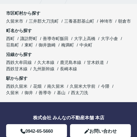
市区町村から探す
久留米市
三井郡大刀洗町
三養基郡基山町
神埼市
朝倉市
町名から探す
西町
諏訪野町
善導寺町飯田
大字上高橋
大字小倉
荘島町
東町
御井旗崎
梅満町
中央町
沿線から探す
西鉄大牟田線
久大本線
鹿児島本線
甘木鉄道
西鉄甘木線
九州新幹線
長崎本線
駅から探す
西鉄久留米
花畑
南久留米
久留米大学前
今隈
久留米
御井
善導寺
基山
西太刀洗
株式会社 みんなの不動産本舗 本店
0942-65-5660
お問い合わせ