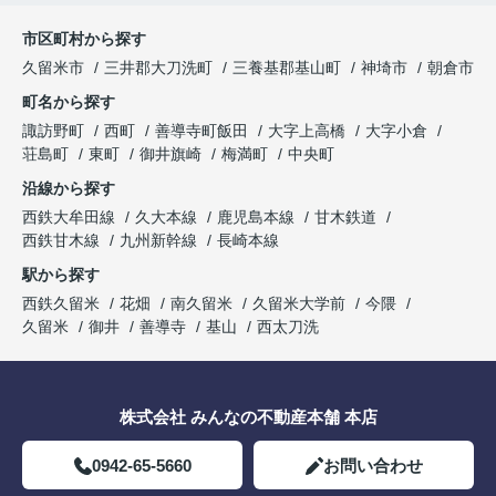
市区町村から探す
久留米市
三井郡大刀洗町
三養基郡基山町
神埼市
朝倉市
町名から探す
諏訪野町
西町
善導寺町飯田
大字上高橋
大字小倉
荘島町
東町
御井旗崎
梅満町
中央町
沿線から探す
西鉄大牟田線
久大本線
鹿児島本線
甘木鉄道
西鉄甘木線
九州新幹線
長崎本線
駅から探す
西鉄久留米
花畑
南久留米
久留米大学前
今隈
久留米
御井
善導寺
基山
西太刀洗
株式会社 みんなの不動産本舗 本店
0942-65-5660
お問い合わせ