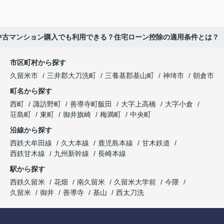
中古マンション購入でも利用できる？住宅ローン控除の適用条件とは？
市区町村から探す
久留米市
三井郡大刀洗町
三養基郡基山町
神埼市
朝倉市
町名から探す
西町
諏訪野町
善導寺町飯田
大字上高橋
大字小倉
荘島町
東町
御井旗崎
梅満町
中央町
沿線から探す
西鉄大牟田線
久大本線
鹿児島本線
甘木鉄道
西鉄甘木線
九州新幹線
長崎本線
駅から探す
西鉄久留米
花畑
南久留米
久留米大学前
今隈
久留米
御井
善導寺
基山
西太刀洗