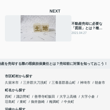
NEXT
不動産売却に必要な
「図面」とは？種類
と取得方法
2021.04.27
動産を売却する際の瑕疵担保責任とは？売却前に対策を知っておこう！
市区町村から探す
久留米市
三井郡大刀洗町
三養基郡基山町
神埼市
朝倉市
町名から探す
西町
諏訪野町
善導寺町飯田
大字上高橋
大字小倉
荘島町
東町
御井旗崎
梅満町
中央町
沿線から探す