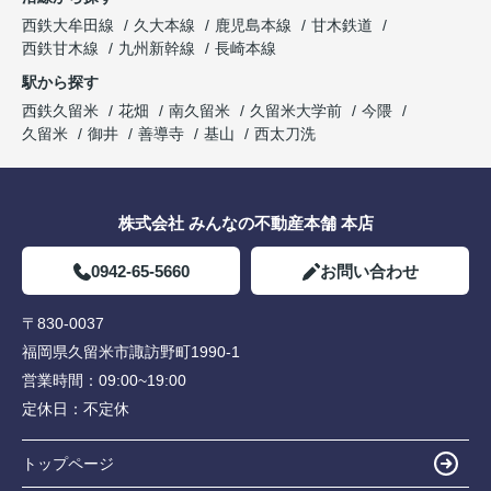
西鉄大牟田線
久大本線
鹿児島本線
甘木鉄道
西鉄甘木線
九州新幹線
長崎本線
駅から探す
西鉄久留米
花畑
南久留米
久留米大学前
今隈
久留米
御井
善導寺
基山
西太刀洗
株式会社 みんなの不動産本舗 本店
0942-65-5660
お問い合わせ
〒830-0037
福岡県久留米市諏訪野町1990-1
営業時間：
09:00~19:00
定休日：
不定休
トップページ