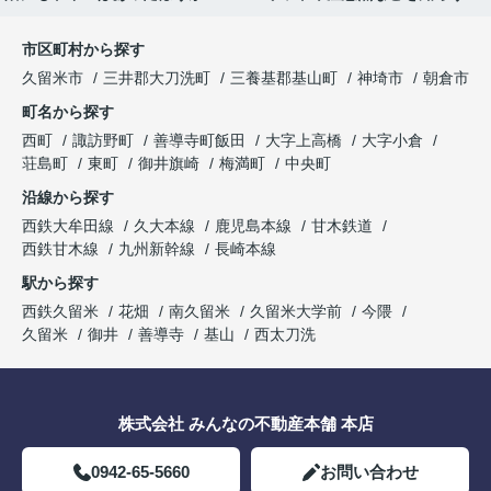
市区町村から探す
久留米市
三井郡大刀洗町
三養基郡基山町
神埼市
朝倉市
町名から探す
西町
諏訪野町
善導寺町飯田
大字上高橋
大字小倉
荘島町
東町
御井旗崎
梅満町
中央町
沿線から探す
西鉄大牟田線
久大本線
鹿児島本線
甘木鉄道
西鉄甘木線
九州新幹線
長崎本線
駅から探す
西鉄久留米
花畑
南久留米
久留米大学前
今隈
久留米
御井
善導寺
基山
西太刀洗
株式会社 みんなの不動産本舗 本店
0942-65-5660
お問い合わせ