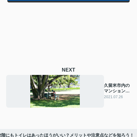
NEXT
久留米市内の
マンション相
続に伴う売却
2021.07.26
2階にもトイレはあったほうがいい？メリットや注意点などを知ろう！