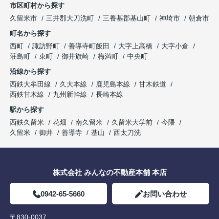
市区町村から探す
久留米市
三井郡大刀洗町
三養基郡基山町
神埼市
朝倉市
町名から探す
西町
諏訪野町
善導寺町飯田
大字上高橋
大字小倉
荘島町
東町
御井旗崎
梅満町
中央町
沿線から探す
西鉄大牟田線
久大本線
鹿児島本線
甘木鉄道
西鉄甘木線
九州新幹線
長崎本線
駅から探す
西鉄久留米
花畑
南久留米
久留米大学前
今隈
久留米
御井
善導寺
基山
西太刀洗
株式会社 みんなの不動産本舗 本店
0942-65-5660
お問い合わせ
〒830-0037