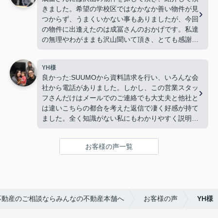
きました。希望の学校区ではなかなか善い物件が見
つからず、うまくいかない事もありましたが、今回
の物件に出逢えたのは成冨さんのおかげです。私達
の無理やわがままも沢山聞いて頂き、とても感謝し
ております。これから新居で過ごす事が嬉しく、楽
しみでいっぱいです。本当にお世話になりました。
YH様
ありがとうございました。
良かった:SUUMOから資料請求を行い、いろんな会
社から電話がありました。しかし、この営業スタッ
フさんだけはメールでのご連絡でも大丈夫と他社と
は違いこちらの都合を考えた返信で凄く好感が持て
ました。全く知識がない私にもわかりやすく説明し
ていただきました。優しい口調、私の立場で話を聞
いてくださりこちらを選んで良かったと思いまし
お客様の声一覧
た。物件を案内していただいた営業スタッフさんに
も丁寧に説明していただきました。子供にも優しく
話し掛けていただけて、楽しく見学することができ
ました。
不動産のご相談ならみんなの不動産本舗へ
お客様の声
YH様