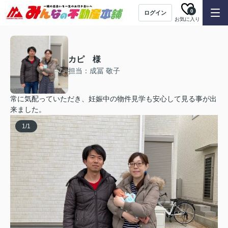
0
ログイン
お気に入り
カピ 様
担当：成冨 敬子
常に気配っていただき、妊娠中の物件見学も安心して見る事が出
来ました。
1
/
1