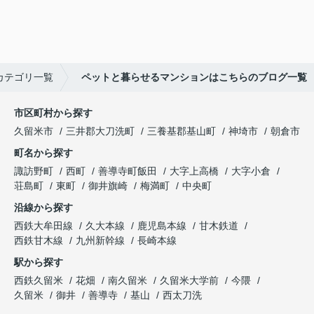
カテゴリ一覧
ペットと暮らせるマンションはこちらのブログ一覧
市区町村から探す
久留米市
三井郡大刀洗町
三養基郡基山町
神埼市
朝倉市
町名から探す
諏訪野町
西町
善導寺町飯田
大字上高橋
大字小倉
荘島町
東町
御井旗崎
梅満町
中央町
沿線から探す
西鉄大牟田線
久大本線
鹿児島本線
甘木鉄道
西鉄甘木線
九州新幹線
長崎本線
駅から探す
西鉄久留米
花畑
南久留米
久留米大学前
今隈
久留米
御井
善導寺
基山
西太刀洗