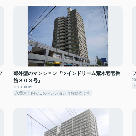
フ
郊外型のマンション『ツインドリーム荒木壱壱番
20
館８０３号』
2019.08.05
久留米市内でこのマンションはお勧めです