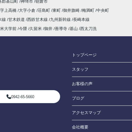
基郡基山町
神埼市
朝倉市
大字上高橋
大字小倉
荘島町
東町
御井旗崎
梅満町
中央町
本線
甘木鉄道
西鉄甘木線
九州新幹線
長崎本線
米大学前
今隈
久留米
御井
善導寺
基山
西太刀洗
トップページ
スタッフ
お客様の声
0942-65-5660
ブログ
アクセスマップ
会社概要