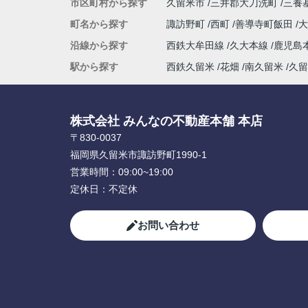
市区町村から探す
久留米市
三井郡大刀洗町
三養
町名から探す
諏訪野町
西町
善導寺町飯田
沿線から探す
西鉄大牟田線
久大本線
鹿児島
駅から探す
西鉄久留米
花畑
南久留米
久留
株式会社 みんなの不動産本舗 本店
〒830-0037
福岡県久留米市諏訪野町1990-1
営業時間：
09:00~19:00
定休日：
不定休
お問い合わせ