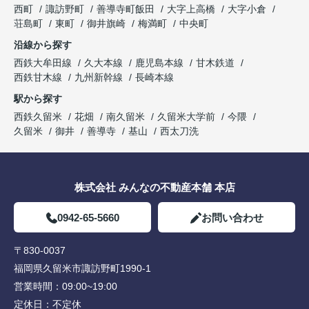
西町
諏訪野町
善導寺町飯田
大字上高橋
大字小倉
荘島町
東町
御井旗崎
梅満町
中央町
沿線から探す
西鉄大牟田線
久大本線
鹿児島本線
甘木鉄道
西鉄甘木線
九州新幹線
長崎本線
駅から探す
西鉄久留米
花畑
南久留米
久留米大学前
今隈
久留米
御井
善導寺
基山
西太刀洗
株式会社 みんなの不動産本舗 本店
0942-65-5660
お問い合わせ
〒830-0037
福岡県久留米市諏訪野町1990-1
営業時間：
09:00~19:00
定休日：
不定休