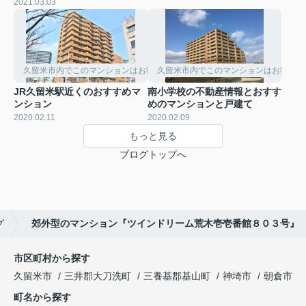
2021.03.03
久留米市内でこのマンションはお勧めです
久留米市内でこのマンションはお勧めで
JR久留米駅近くのおすすめマ
南小学校の不動産情報とおすす
ンション
めのマンションと戸建て
2020.02.11
2020.02.09
もっと見る
ブログトップへ
グ
郊外型のマンション『ツインドリーム荒木壱壱番館８０３号』
市区町村から探す
久留米市
三井郡大刀洗町
三養基郡基山町
神埼市
朝倉市
町名から探す