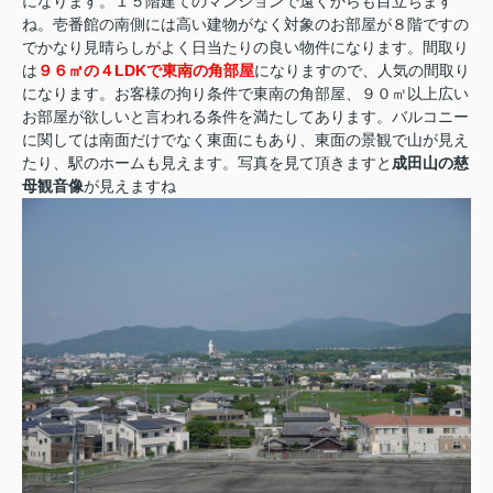
になります。１５階建てのマンションで遠くからも目立ちます
ね。壱番館の南側には高い建物がなく対象のお部屋が８階ですの
でかなり見晴らしがよく日当たりの良い物件になります。間取り
は
９６㎡の４LDKで東南の角部屋
になりますので、人気の間取り
になります。お客様の拘り条件で東南の角部屋、９０㎡以上広い
お部屋が欲しいと言われる条件を満たしてあります。バルコニー
に関しては南面だけでなく東面にもあり、東面の景観で山が見え
たり、駅のホームも見えます。写真を見て頂きますと
成田山の慈
母観音像
が見えますね