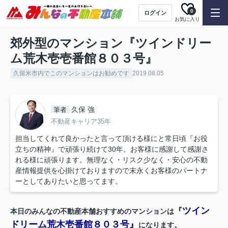
0
ログイン
お気に入り
郊外型のマンション『ツインドリー
ム荒木壱壱番館８０３号』
久留米市内でこのマンションはお勧めです
2019.08.05
久保 強
筆者
不動産キャリア35年
担当してくれて良かったと言って頂ける様にと常日頃『お役
立ちの精神』で頑張り続けて30年。お客様に感謝して感謝さ
れる様に頑張ります。無理なく・リスク少なく・安心の不動
産情報提供を心掛けておりますので末永くお客様のパートナ
ーとしてありたいと思ってます。
ツイン
『
本日のみんなの不動産本舗おすすめのマンションは
ドリーム荒木壱番館８０３号』
になります。