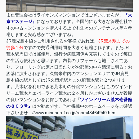
また管理会社はライオンズマンションではございませんが、
『大
京アステージ』
になっております。全国的にも大きな管理会社で
すの中古マンションを購入する上でも先々のメンテナンス等を考
慮しますと安心感がございますね。
JR鹿児島本線をご利用されるお客様であれば、
JR荒木駅までの
徒歩１分
ですので交通利用時間を大きく短縮されます。またJR
荒木駅周辺では郵便局、銀行や病院関係も充実してますので毎日
の生活も便利かと思います。内装のリフォームも施工されてあ
り、フローリングの床と日当たりがお部屋の中を清潔に明るくお
洒落に演出されます。久留米市内のマンションエリアでJR鹿児
島本線の駅としてはJR久留米駅とこのJR荒木駅と２つありま
す。荒木駅を利用できる荒木町の分譲マンションはこのツインド
リーム荒木とエバーライフ荒木の２ヶ所しかございませんが景観
の良いマンションをお探しであれば『
ツインドリーム荒木壱番館
の８０３号』
はお勧めです。当社掲載中のホームページをご確認
下さいませ、
//www.minnano-f.co.jp/room48464940.html