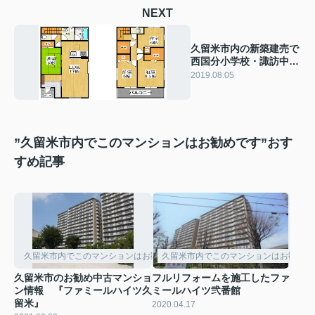
NEXT
久留米市内の新築建売で
西国分小学校・諏訪中学
校の校区内です
2019.08.05
”久留米市内でこのマンションはお勧めです”おす
すめ記事
久留米市内でこのマンションはお勧めです
久留米市内でこのマンションはお勧めで
久留米市のお勧め中古マンショ
フルリフォームを施工したファ
ン情報 『ファミールハイツ久
ミールハイツ弐番館
留米』
2020.04.17