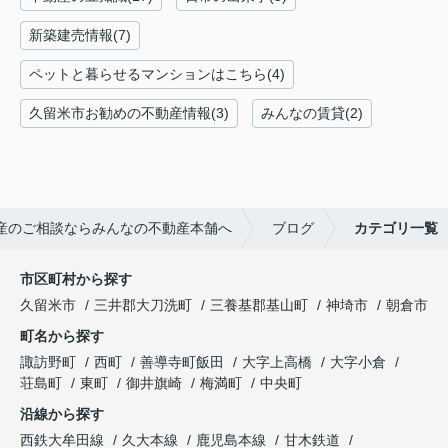
新築建売情報(7)
ペットと暮らせるマンションはこちら(4)
久留米市お勧めの不動産情報(3)
みんなの賃貸(2)
産のご相談ならみんなの不動産本舗へ
ブログ
カテゴリ一覧
市区町村から探す
久留米市
三井郡大刀洗町
三養基郡基山町
神埼市
朝倉市
町名から探す
諏訪野町
西町
善導寺町飯田
大字上高橋
大字小倉
荘島町
東町
御井旗崎
梅満町
中央町
沿線から探す
西鉄大牟田線
久大本線
鹿児島本線
甘木鉄道