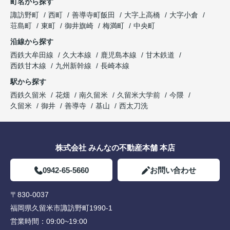
町名から探す
諏訪野町
西町
善導寺町飯田
大字上高橋
大字小倉
荘島町
東町
御井旗崎
梅満町
中央町
沿線から探す
西鉄大牟田線
久大本線
鹿児島本線
甘木鉄道
西鉄甘木線
九州新幹線
長崎本線
駅から探す
西鉄久留米
花畑
南久留米
久留米大学前
今隈
久留米
御井
善導寺
基山
西太刀洗
株式会社 みんなの不動産本舗 本店
0942-65-5660
お問い合わせ
〒830-0037
福岡県久留米市諏訪野町1990-1
営業時間：
09:00~19:00