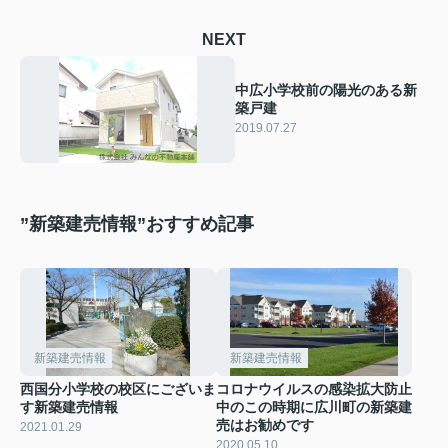
NEXT
中広小学校前の陽光のある新
築戸建
2019.07.27
”新築建売情報”おすすめ記事
新築建売情報
新築建売情報
西国分小学校の校区にございま
コロナウイルスの感染拡大防止
す新築建売情報
中のこの時期に広川町の新築建
売はお勧めです
2021.01.29
2020.05.10