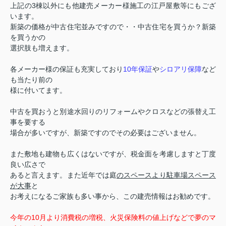
上記の3棟以外にも他建売メーカー様施工の江戸屋敷等にもござ
います。
新築の価格が中古住宅並みですので・・中古住宅を買うか？新築
を買うかの
選択肢も増えます。
各メーカー様の保証も充実しており
10年保証
や
シロアリ保障
など
も当たり前の
様に付いてます。
中古を買おうと別途水回りのリフォームやクロスなどの張替え工
事を要する
場合が多いですが、新築ですのでその必要はございません。
また敷地も建物も広くはないですが、税金面を考慮しますと丁度
良い広さで
あると言えます。また近年では庭
のスペースより駐車場スペース
が大事
と
お考えになるご家族も多い事から、この建売情報はお勧めです。
今年の10月より消費税の増税、火災保険料の値上げなどで夢のマ