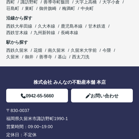
西町
諏訪野町
善導寺町飯田
大字上高橋
大字小倉
荘島町
東町
御井旗崎
梅満町
中央町
沿線から探す
西鉄大牟田線
久大本線
鹿児島本線
甘木鉄道
西鉄甘木線
九州新幹線
長崎本線
駅から探す
西鉄久留米
花畑
南久留米
久留米大学前
今隈
久留米
御井
善導寺
基山
西太刀洗
株式会社 みんなの不動産本舗 本店
0942-65-5660
お問い合わせ
〒830-0037
福岡県久留米市諏訪野町1990-1
営業時間：
09:00~19:00
定休日：
不定休