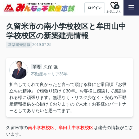
0
ログイン
お気に入り
久留米市の南小学校校区と牟田山中
学校校区の新築建売情報
新築建売情報
2019.07.25
久保 強
筆者
不動産キャリア35年
担当してくれて良かったと言って頂ける様にと常日頃『お役
立ちの精神』で頑張り続けて30年。お客様に感謝して感謝さ
れる様に頑張ります。無理なく・リスク少なく・安心の不動
産情報提供を心掛けておりますので末永くお客様のパートナ
ーとしてありたいと思ってます。
久留米市の
南小学校校区、牟田山中学校校区
は建売の情報がござ
います。