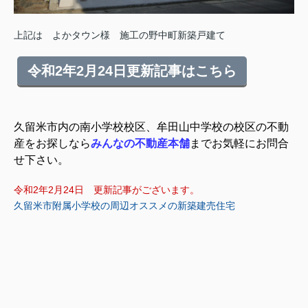
上記は よかタウン様 施工の野中町新築戸建て
令和
2
年
2
月
24
日更新記事はこちら
久留米市内の南小学校校区、牟田山中学校の校区の不動
産をお探しなら
みんなの不動産本舗
までお気軽にお問合
せ下さい。
令和2年2月24日 更新記事がございます。
久留米市附属小学校の周辺オススメの新築建売住宅