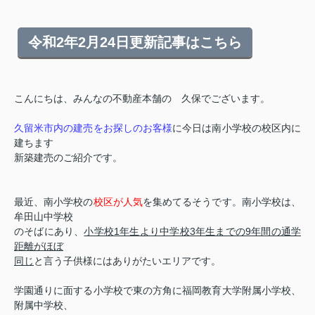
令和
2
年
2
月
24
日更新記事はこちら
こんにちは、みんなの不動産本舗の 久保でございます。
久留米市内の建売をお探しのお客様
に今日は南小学校の校区内に
建ちます
新築建売のご紹介です。
最近、南小学校の
校区が人気
を集めてるそうです。南小学校は、
牟田山中学校
のそばにあり、
小学校1年生より中学校3年生までの9年間の通学
距離がほぼ
同じ
と言う子供様にはありがたいエリアです。
学園通りに面する小学校で東の方角に福岡教育大学附属小学校、
附属中学校、