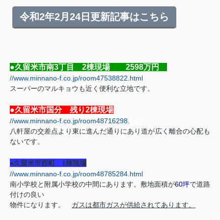
令和
2
年
2
月
24
日更新記事はこちら
●久留米市南3丁目 2棟現場 2598万円
//www.minnano-f.co.jp/room47538822.html
スーパーのマルキョウも近く便利な立地です。
●久留米市国分 残り2棟現場
//www.minnano-f.co.jp/room48716298.
html
八軒屋の交差点より東に進んだ通りにあり道が広く離合の心配も
ないです。
●久留米市西町 1棟現場
//www.minnano-f.co.jp/room48785284.html
南小学校と附属小学校の中間にあります。敷地面積が
60坪
で道路
付けの良い
物件になります。
ガスは都市ガスが供給されてあります。