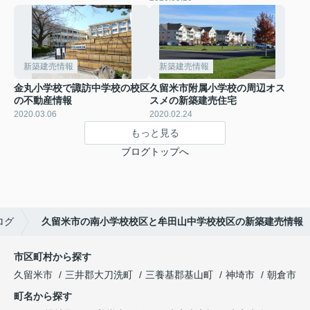
新築建売情報
新築建売情報
金丸小学校で諏訪中学校の校区
久留米市附属小学校の周辺オス
の不動産情報
スメの新築建売住宅
2020.03.06
2020.02.24
もっと見る
ブログトップへ
ログ
久留米市の南小学校校区と牟田山中学校校区の新築建売情報
市区町村から探す
久留米市
三井郡大刀洗町
三養基郡基山町
神埼市
朝倉市
町名から探す