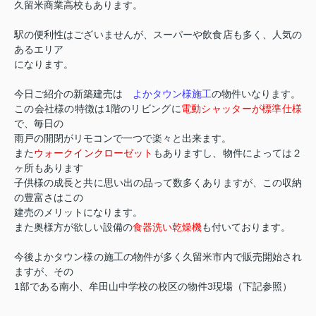
久留米商業高校もあります。
駅の便利性はございませんが、スーパーや飲食店も多く、人気の
あるエリア
になります。
今日ご紹介の新築建売は
よかタウン様施工
の物件いなります。
この会社様の特徴は1階のリビングに
電動シャッターが標準仕様
で、毎日の
雨戸の開閉がリモコンで一つで楽々と出来ます。
また
ウォークインクローゼット
もありますし、物件によっては２
ヶ所もあります
子供様の成長と共に思い出の品って数多くありますが、この収納
の豊富さはこの
建売のメリットになります。
また奥様方が欲しい設備の
食器洗い乾燥機
も付いております。
今後よかタウン様の施工の物件が多く久留米市内で販売開始され
ますが、その
1部である南小、牟田山中学校の校区の物件3現場（下記参照）