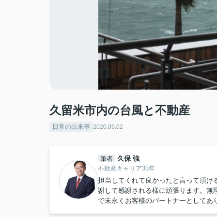
久留米市内の台風と不動産
日常の出来事
2020.09.02
久保 強
筆者
不動産キャリア35年
担当してくれて良かったと言って頂け
謝して感謝される様に頑張ります。無
で末永くお客様のパートナーとしてあ