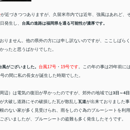
が近づきつつありますが、久留米市内では近年、強風はあれど、
号
昨日発生し、
台風の進路は福岡県を通る可能性が濃厚です。
おりません。他の県外の方には申し訳ないのですが、ここしばら
かったと思うばかりでした。
台風17号
・
19号です
。この年の事は29年前に
台風がございました。
9号の間に私の長女が誕生した時期でした。
周辺）は電気の復旧が早かったのですが、郊外の地域では
3日～4日
が大破し道路にその破損した瓦が散乱し
が出来ておりました事
瓦道
根のない家が多く見受けられ、雨をしのぐ為のブルーシートを利
ございましたが、ブルーシートの盗難も多く発生したそうです。