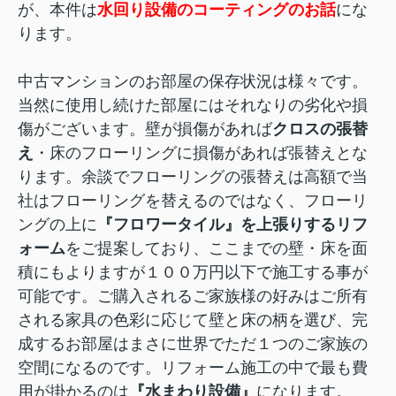
が、本件は
水回り設備のコーティングのお話
にな
ります。
中古マンションのお部屋の保存状況は様々です。
当然に使用し続けた部屋にはそれなりの劣化や損
傷がございます。壁が損傷があれば
クロスの張替
え
・床のフローリングに損傷があれば張替えとな
ります。余談でフローリングの張替えは高額で当
社はフローリングを替えるのではなく、フローリ
ングの上に
『フロワータイル』を上張りするリフ
ォーム
をご提案しており、ここまでの壁・床を面
積にもよりますが１００万円以下で施工する事が
可能です。ご購入されるご家族様の好みはご所有
される家具の色彩に応じて壁と床の柄を選び、完
成するお部屋はまさに世界でただ１つのご家族の
空間になるのです。リフォーム施工の中で最も費
用が掛かるのは
『水まわり設備』
になります。