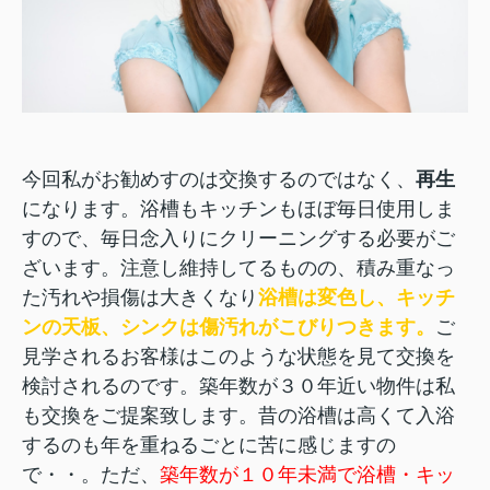
今回私がお勧めすのは交換するのではなく、
再生
になります。浴槽もキッチンもほぼ毎日使用しま
すので、毎日念入りにクリーニングする必要がご
ざいます。注意し維持してるものの、積み重なっ
た汚れや損傷は大きくなり
浴槽は変色し、キッチ
ンの天板、シンクは傷汚れがこびりつきます。
ご
見学されるお客様はこのような状態を見て交換を
検討されるのです。築年数が３０年近い物件は私
も交換をご提案致します。昔の浴槽は高くて入浴
するのも年を重ねるごとに苦に感じますの
で・・。ただ、
築年数が１０年未満で浴槽・キッ