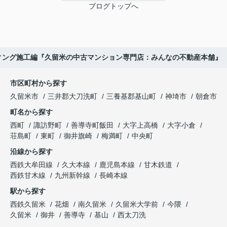
ブログトップへ
ィング施工編『久留米の中古マンション専門店：みんなの不動産本舗』
市区町村から探す
久留米市
三井郡大刀洗町
三養基郡基山町
神埼市
朝倉市
町名から探す
西町
諏訪野町
善導寺町飯田
大字上高橋
大字小倉
荘島町
東町
御井旗崎
梅満町
中央町
沿線から探す
西鉄大牟田線
久大本線
鹿児島本線
甘木鉄道
西鉄甘木線
九州新幹線
長崎本線
駅から探す
西鉄久留米
花畑
南久留米
久留米大学前
今隈
久留米
御井
善導寺
基山
西太刀洗