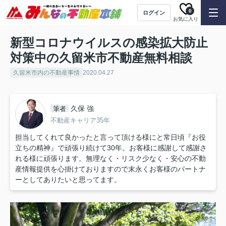
0
ログイン
お気に入り
新型コロナウイルスの感染拡大防止
対策中の久留米市不動産無料相談
久留米市内の不動産事情
2020.04.27
久保 強
筆者
不動産キャリア35年
担当してくれて良かったと言って頂ける様にと常日頃『お役
立ちの精神』で頑張り続けて30年。お客様に感謝して感謝さ
れる様に頑張ります。無理なく・リスク少なく・安心の不動
産情報提供を心掛けておりますので末永くお客様のパートナ
ーとしてありたいと思ってます。