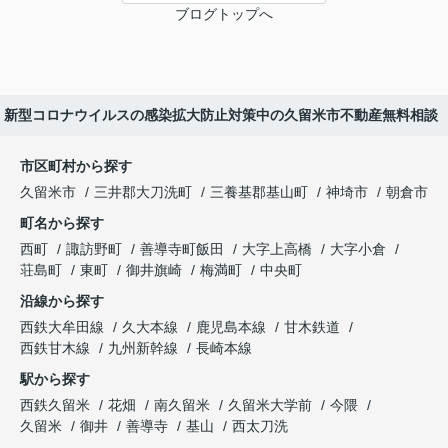
ブログトップへ
新型コロナウイルスの感染拡大防止対策中の久留米市不動産無料相談
市区町村から探す
久留米市
三井郡大刀洗町
三養基郡基山町
神埼市
朝倉市
町名から探す
西町
諏訪野町
善導寺町飯田
大字上高橋
大字小倉
荘島町
東町
御井旗崎
梅満町
中央町
沿線から探す
西鉄大牟田線
久大本線
鹿児島本線
甘木鉄道
西鉄甘木線
九州新幹線
長崎本線
駅から探す
西鉄久留米
花畑
南久留米
久留米大学前
今隈
久留米
御井
善導寺
基山
西太刀洗