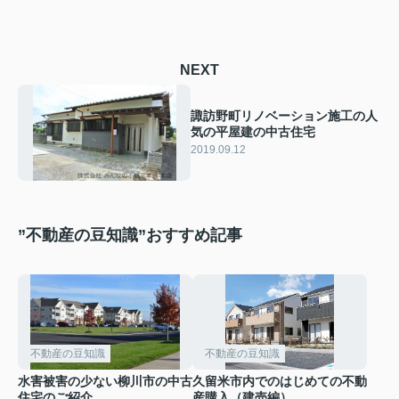
NEXT
諏訪野町リノベーション施工の人
気の平屋建の中古住宅
2019.09.12
”不動産の豆知識”おすすめ記事
不動産の豆知識
不動産の豆知識
水害被害の少ない柳川市の中古
久留米市内でのはじめての不動
住宅のご紹介
産購入（建売編）