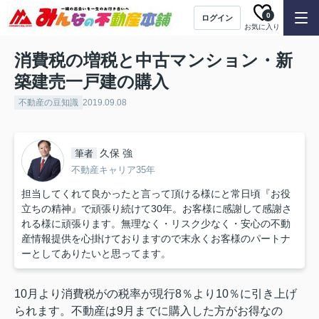
0
ログイン
お気に入り
消費税の増税と中古マンション・新
築建売一戸建の購入
不動産の豆知識
2019.09.08
久保 強
筆者
不動産キャリア35年
担当してくれて良かったと言って頂ける様にと常日頃『お役
立ちの精神』で頑張り続けて30年。お客様に感謝して感謝さ
れる様に頑張ります。無理なく・リスク少なく・安心の不動
産情報提供を心掛けておりますので末永くお客様のパートナ
ーとしてありたいと思ってます。
10月より消費税がの税率が現行8％より10％に引き上げ
られます。不動産は9月までに購入した方がお得なの