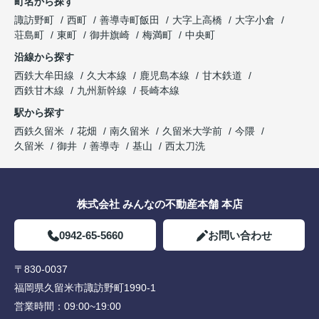
町名から探す
諏訪野町
西町
善導寺町飯田
大字上高橋
大字小倉
荘島町
東町
御井旗崎
梅満町
中央町
沿線から探す
西鉄大牟田線
久大本線
鹿児島本線
甘木鉄道
西鉄甘木線
九州新幹線
長崎本線
駅から探す
西鉄久留米
花畑
南久留米
久留米大学前
今隈
久留米
御井
善導寺
基山
西太刀洗
株式会社 みんなの不動産本舗 本店
0942-65-5660
お問い合わせ
〒830-0037
福岡県久留米市諏訪野町1990-1
営業時間：
09:00~19:00